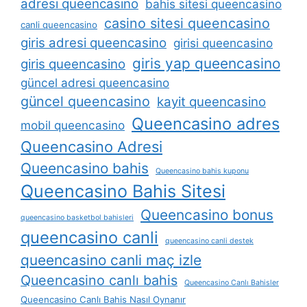
adresi queencasino
bahis sitesi queencasino
casino sitesi queencasino
canli queencasino
giris adresi queencasino
girisi queencasino
giris yap queencasino
giris queencasino
güncel adresi queencasino
güncel queencasino
kayit queencasino
Queencasino adres
mobil queencasino
Queencasino Adresi
Queencasino bahis
Queencasino bahis kuponu
Queencasino Bahis Sitesi
Queencasino bonus
queencasino basketbol bahisleri
queencasino canli
queencasino canli destek
queencasino canli maç izle
Queencasino canlı bahis
Queencasino Canlı Bahisler
Queencasino Canlı Bahis Nasıl Oynanır