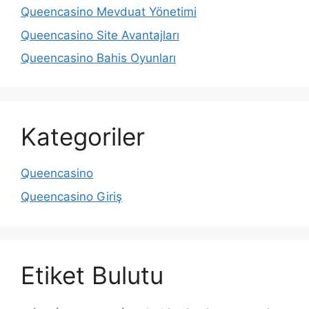
Queencasino Mevduat Yönetimi
Queencasino Site Avantajları
Queencasino Bahis Oyunları
Kategoriler
Queencasino
Queencasino Giriş
Etiket Bulutu