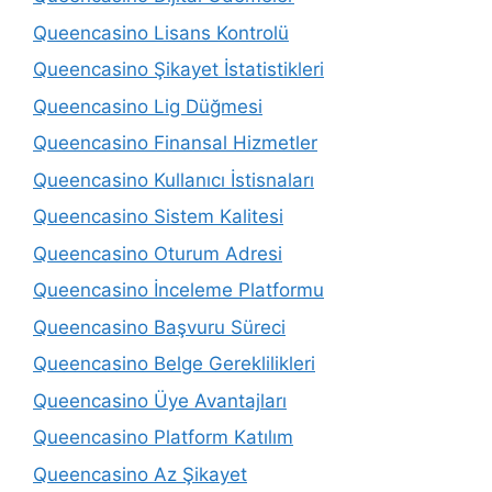
Queencasino Lisans Kontrolü
Queencasino Şikayet İstatistikleri
Queencasino Lig Düğmesi
Queencasino Finansal Hizmetler
Queencasino Kullanıcı İstisnaları
Queencasino Sistem Kalitesi
Queencasino Oturum Adresi
Queencasino İnceleme Platformu
Queencasino Başvuru Süreci
Queencasino Belge Gereklilikleri
Queencasino Üye Avantajları
Queencasino Platform Katılım
Queencasino Az Şikayet