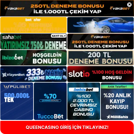
×
QUEENCASINO GİRİŞ İÇİN TIKLAYINIZ!