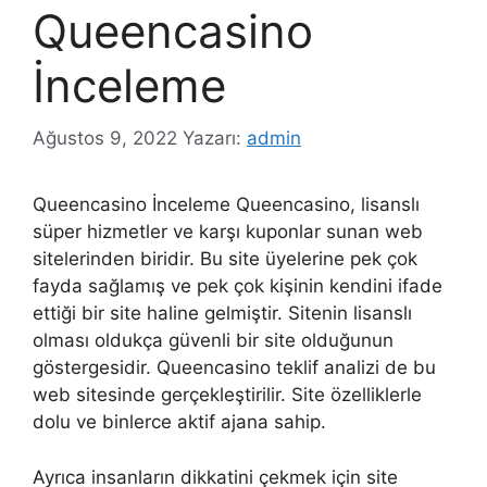
Queencasino
İnceleme
Ağustos 9, 2022
Yazarı:
admin
Queencasino İnceleme Queencasino, lisanslı
süper hizmetler ve karşı kuponlar sunan web
sitelerinden biridir. Bu site üyelerine pek çok
fayda sağlamış ve pek çok kişinin kendini ifade
ettiği bir site haline gelmiştir. Sitenin lisanslı
olması oldukça güvenli bir site olduğunun
göstergesidir. Queencasino teklif analizi de bu
web sitesinde gerçekleştirilir. Site özelliklerle
dolu ve binlerce aktif ajana sahip.
Ayrıca insanların dikkatini çekmek için site