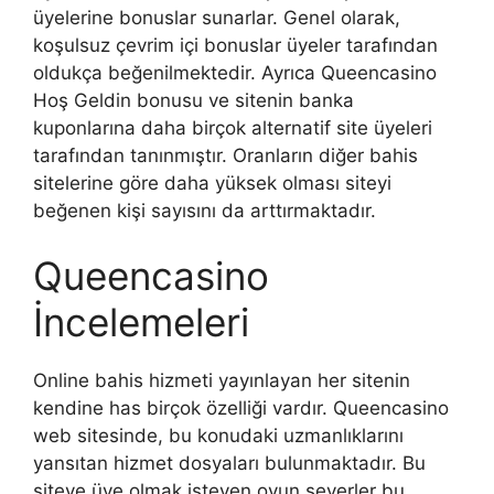
üyelerine bonuslar sunarlar. Genel olarak,
koşulsuz çevrim içi bonuslar üyeler tarafından
oldukça beğenilmektedir. Ayrıca Queencasino
Hoş Geldin bonusu ve sitenin banka
kuponlarına daha birçok alternatif site üyeleri
tarafından tanınmıştır. Oranların diğer bahis
sitelerine göre daha yüksek olması siteyi
beğenen kişi sayısını da arttırmaktadır.
Queencasino
İncelemeleri
Online bahis hizmeti yayınlayan her sitenin
kendine has birçok özelliği vardır. Queencasino
web sitesinde, bu konudaki uzmanlıklarını
yansıtan hizmet dosyaları bulunmaktadır. Bu
siteye üye olmak isteyen oyun severler bu