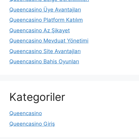
Queencasino Üye Avantajları
Queencasino Platform Katılım
Queencasino Az Şikayet
Queencasino Mevduat Yönetimi
Queencasino Site Avantajları
Queencasino Bahis Oyunları
Kategoriler
Queencasino
Queencasino Giriş