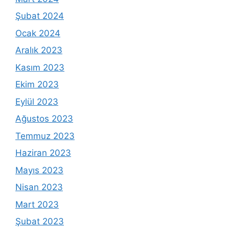
Şubat 2024
Ocak 2024
Aralık 2023
Kasım 2023
Ekim 2023
Eylül 2023
Ağustos 2023
Temmuz 2023
Haziran 2023
Mayıs 2023
Nisan 2023
Mart 2023
Şubat 2023