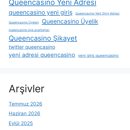
Queencasino Yeni Adresi
queencasino yeni giriş
Queencasino Yeni Giriş Adresi
Queencasino Üyelik
Queencasino Üyeleri
queencasino üye avantajları
Queencasino Şikayet
twitter queencasino
yeni adresi queencasino
yeni giris queencasino
Arşivler
Temmuz 2026
Haziran 2026
Eylül 2025