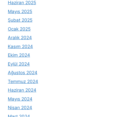
Haziran 2025
Mayıs 2025
Şubat 2025
Ocak 2025
Aralık 2024
Kasım 2024
Ekim 2024
Eylül 2024
Ağustos 2024
Temmuz 2024
Haziran 2024
Mayıs 2024
Nisan 2024
Mart 2024