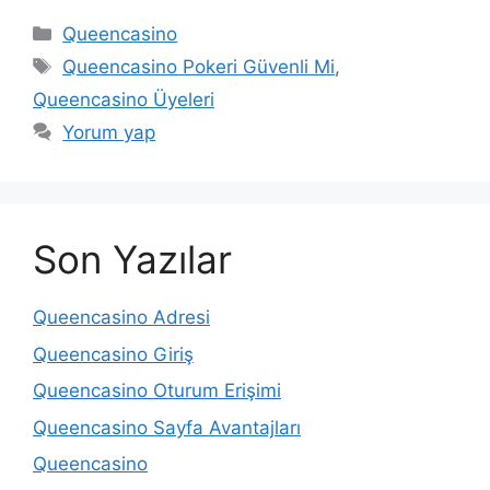
Kategoriler
Queencasino
Etiketler
Queencasino Pokeri Güvenli Mi
,
Queencasino Üyeleri
Yorum yap
Son Yazılar
Queencasino Adresi
Queencasino Giriş
Queencasino Oturum Erişimi
Queencasino Sayfa Avantajları
Queencasino