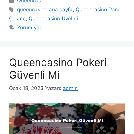
Queencasino
Etiketler
queencasino ana sayfa
,
Queencasino Para
Çekme
,
Queencasino Üyeleri
Yorum yap
Queencasino Pokeri
Güvenli Mi
Ocak 18, 2023
Yazarı:
admin