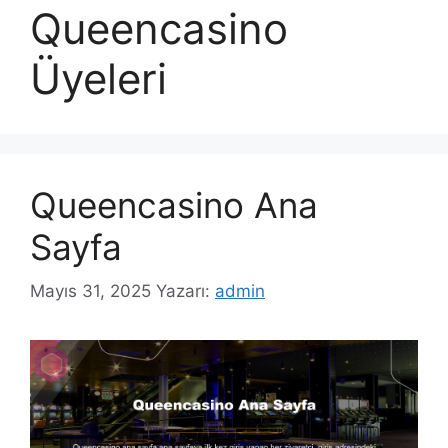
Queencasino
Üyeleri
Queencasino Ana
Sayfa
Mayıs 31, 2025
Yazarı:
admin