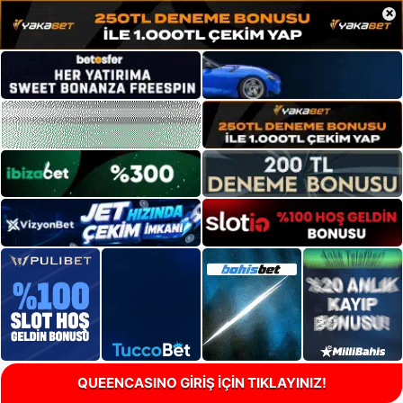
×
QUEENCASINO GİRİŞ İÇİN TIKLAYINIZ!