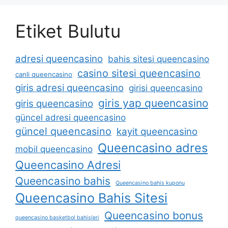
Etiket Bulutu
adresi queencasino
bahis sitesi queencasino
casino sitesi queencasino
canli queencasino
giris adresi queencasino
girisi queencasino
giris yap queencasino
giris queencasino
güncel adresi queencasino
güncel queencasino
kayit queencasino
Queencasino adres
mobil queencasino
Queencasino Adresi
Queencasino bahis
Queencasino bahis kuponu
Queencasino Bahis Sitesi
Queencasino bonus
queencasino basketbol bahisleri