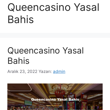
Queencasino Yasal
Bahis
Queencasino Yasal
Bahis
Aralık 23, 2022
Yazarı:
admin