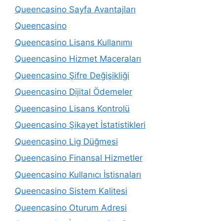
Queencasino Sayfa Avantajları
Queencasino
Queencasino Lisans Kullanımı
Queencasino Hizmet Maceraları
Queencasino Şifre Değişikliği
Queencasino Dijital Ödemeler
Queencasino Lisans Kontrolü
Queencasino Şikayet İstatistikleri
Queencasino Lig Düğmesi
Queencasino Finansal Hizmetler
Queencasino Kullanıcı İstisnaları
Queencasino Sistem Kalitesi
Queencasino Oturum Adresi