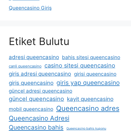
Queencasino Giriş
Etiket Bulutu
adresi queencasino
bahis sitesi queencasino
casino sitesi queencasino
canli queencasino
giris adresi queencasino
girisi queencasino
giris yap queencasino
giris queencasino
güncel adresi queencasino
güncel queencasino
kayit queencasino
Queencasino adres
mobil queencasino
Queencasino Adresi
Queencasino bahis
Queencasino bahis kuponu