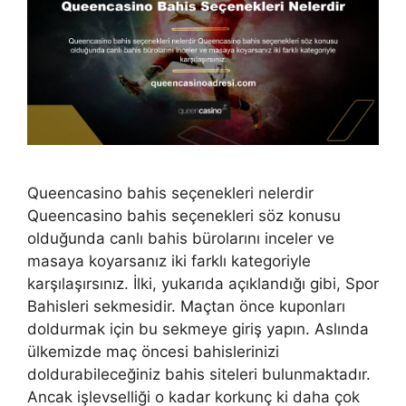
Queencasino bahis seçenekleri nelerdir
Queencasino bahis seçenekleri söz konusu
olduğunda canlı bahis bürolarını inceler ve
masaya koyarsanız iki farklı kategoriyle
karşılaşırsınız. İlki, yukarıda açıklandığı gibi, Spor
Bahisleri sekmesidir. Maçtan önce kuponları
doldurmak için bu sekmeye giriş yapın. Aslında
ülkemizde maç öncesi bahislerinizi
doldurabileceğiniz bahis siteleri bulunmaktadır.
Ancak işlevselliği o kadar korkunç ki daha çok