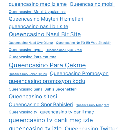
queencasino maç izleme
Queencasino mobil
Queencasino Mobil Uygulaması
Queencasino Müşteri Hizmetleri
queencasino nasil bir site
Queencasino Nasıl Bir Site
Queencasino Nasıl Üye Olunur
Queencasino Ne Tür Bir Web Sitesidir
Queencasino oyun
Queencasino Oyun Sitesi
Queencasino Para Yatırma
Queencasino Para Çekme
Queencasino Promosyon
Queencasino Poker Oyunu
queencasino promosyon kodu
Queencasino Sanal Bahis Seçenekleri
Queencasino sitesi
Queencasino Spor Bahisleri
Queencasino Telegram
queencasino tv canli maç
Queencasino tv
queencasino tv canli maç izle
queencasino tv izle
Queencasino Twitter