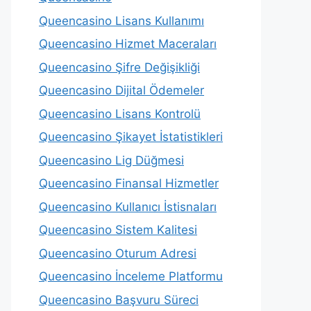
Queencasino Lisans Kullanımı
Queencasino Hizmet Maceraları
Queencasino Şifre Değişikliği
Queencasino Dijital Ödemeler
Queencasino Lisans Kontrolü
Queencasino Şikayet İstatistikleri
Queencasino Lig Düğmesi
Queencasino Finansal Hizmetler
Queencasino Kullanıcı İstisnaları
Queencasino Sistem Kalitesi
Queencasino Oturum Adresi
Queencasino İnceleme Platformu
Queencasino Başvuru Süreci