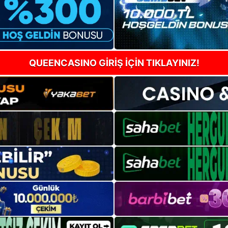
QUEENCASINO GİRİŞ İÇİN TIKLAYINIZ!