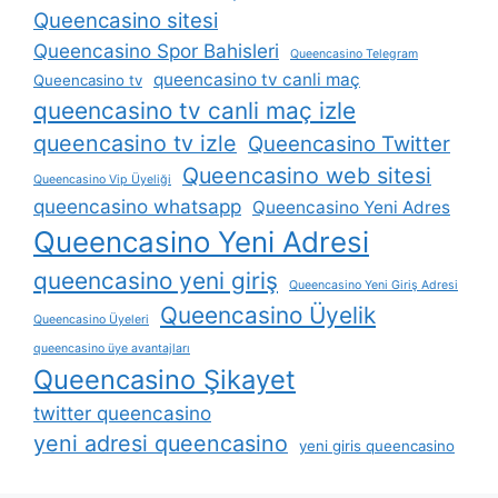
Queencasino sitesi
Queencasino Spor Bahisleri
Queencasino Telegram
queencasino tv canli maç
Queencasino tv
queencasino tv canli maç izle
queencasino tv izle
Queencasino Twitter
Queencasino web sitesi
Queencasino Vip Üyeliği
queencasino whatsapp
Queencasino Yeni Adres
Queencasino Yeni Adresi
queencasino yeni giriş
Queencasino Yeni Giriş Adresi
Queencasino Üyelik
Queencasino Üyeleri
queencasino üye avantajları
Queencasino Şikayet
twitter queencasino
yeni adresi queencasino
yeni giris queencasino