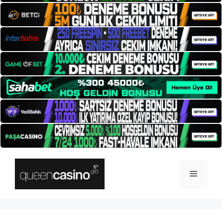
İçeriğe
atla
Menü