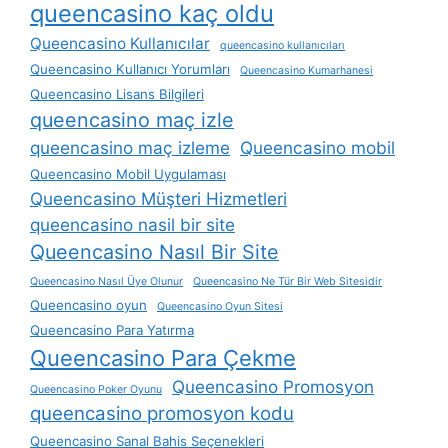
queencasino kaç oldu
Queencasino Kullanıcılar
queencasino kullanıcıları
Queencasino Kullanıcı Yorumları
Queencasino Kumarhanesi
Queencasino Lisans Bilgileri
queencasino maç izle
queencasino maç izleme
Queencasino mobil
Queencasino Mobil Uygulaması
Queencasino Müşteri Hizmetleri
queencasino nasil bir site
Queencasino Nasıl Bir Site
Queencasino Nasıl Üye Olunur
Queencasino Ne Tür Bir Web Sitesidir
Queencasino oyun
Queencasino Oyun Sitesi
Queencasino Para Yatırma
Queencasino Para Çekme
Queencasino Promosyon
Queencasino Poker Oyunu
queencasino promosyon kodu
Queencasino Sanal Bahis Seçenekleri