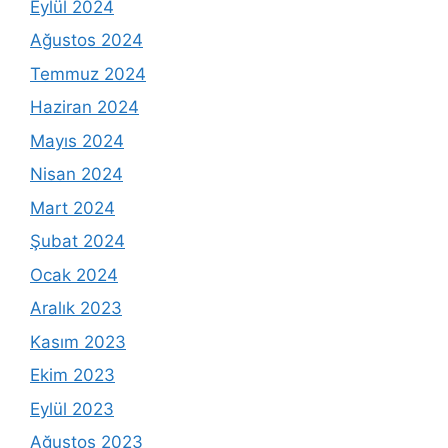
Eylül 2024
Ağustos 2024
Temmuz 2024
Haziran 2024
Mayıs 2024
Nisan 2024
Mart 2024
Şubat 2024
Ocak 2024
Aralık 2023
Kasım 2023
Ekim 2023
Eylül 2023
Ağustos 2023