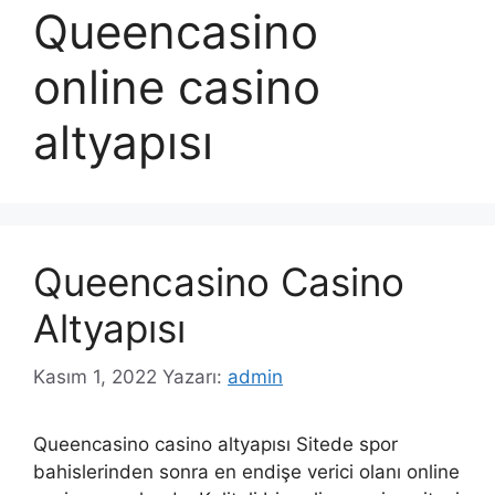
Queencasino
online casino
altyapısı
Queencasino Casino
Altyapısı
Kasım 1, 2022
Yazarı:
admin
Queencasino casino altyapısı Sitede spor
bahislerinden sonra en endişe verici olanı online