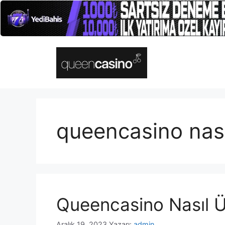
İçeriğe
atla
queencasino nası
Queencasino Nasıl 
Aralık 19, 2023
Yazarı:
admin