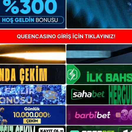
QUEENCASINO GİRİŞ İÇİN TIKLAYINIZ!