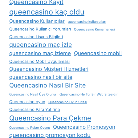
Queencasino Kayıt
queencasino kaç oldu
Queencasino Kullanıcılar
queencasino kullanıcıları
Queencasino Kullanıcı Yorumları
Queencasino Kumarhanesi
Queencasino Lisans Bilgileri
queencasino maç izle
queencasino maç izleme
Queencasino mobil
Queencasino Mobil Uygulaması
Queencasino Müşteri Hizmetleri
queencasino nasil bir site
Queencasino Nasıl Bir Site
Queencasino Nasıl Üye Olunur
Queencasino Ne Tür Bir Web Sitesidir
Queencasino oyun
Queencasino Oyun Sitesi
Queencasino Para Yatırma
Queencasino Para Çekme
Queencasino Promosyon
Queencasino Poker Oyunu
queencasino promosyon kodu