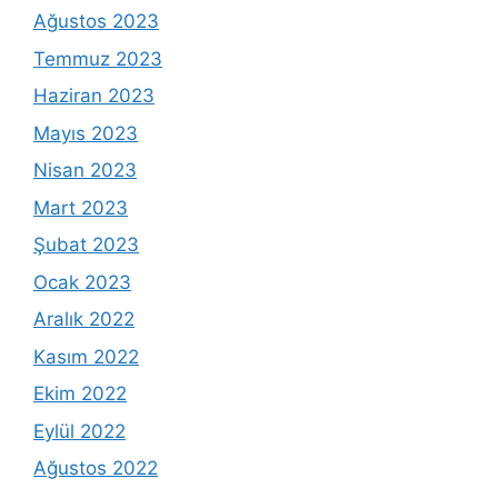
Ağustos 2023
Temmuz 2023
Haziran 2023
Mayıs 2023
Nisan 2023
Mart 2023
Şubat 2023
Ocak 2023
Aralık 2022
Kasım 2022
Ekim 2022
Eylül 2022
Ağustos 2022