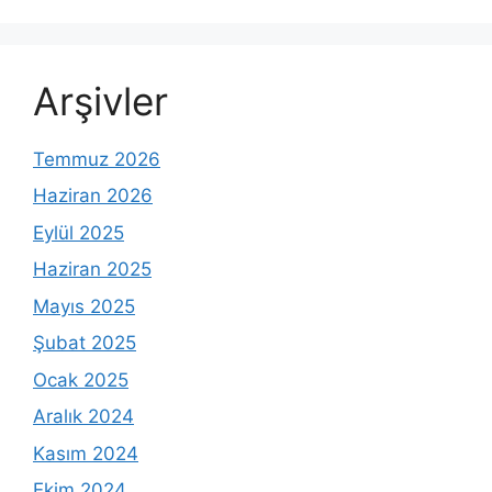
Arşivler
Temmuz 2026
Haziran 2026
Eylül 2025
Haziran 2025
Mayıs 2025
Şubat 2025
Ocak 2025
Aralık 2024
Kasım 2024
Ekim 2024