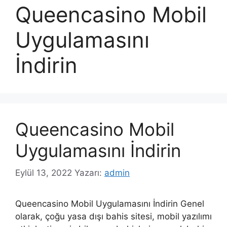
Queencasino Mobil
Uygulamasını
İndirin
Queencasino Mobil
Uygulamasını İndirin
Eylül 13, 2022
Yazarı:
admin
Queencasino Mobil Uygulamasını İndirin Genel
olarak, çoğu yasa dışı bahis sitesi, mobil yazılımı