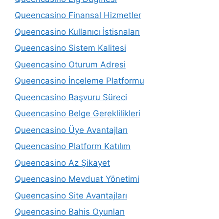
Queencasino Finansal Hizmetler
Queencasino Kullanıcı İstisnaları
Queencasino Sistem Kalitesi
Queencasino Oturum Adresi
Queencasino İnceleme Platformu
Queencasino Başvuru Süreci
Queencasino Belge Gereklilikleri
Queencasino Üye Avantajları
Queencasino Platform Katılım
Queencasino Az Şikayet
Queencasino Mevduat Yönetimi
Queencasino Site Avantajları
Queencasino Bahis Oyunları