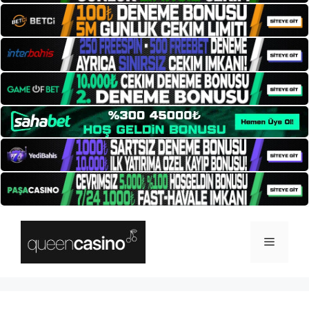
İçeriğe
atla
Menü