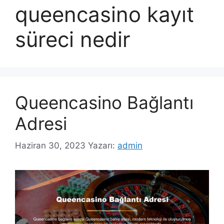
queencasino kayıt
süreci nedir
Queencasino Bağlantı
Adresi
Haziran 30, 2023
Yazarı:
admin