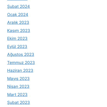
Şubat 2024
Ocak 2024
Aralık 2023
Kasım 2023
Ekim 2023
Eylül 2023
Ağustos 2023
Temmuz 2023
Haziran 2023
Mayıs 2023
Nisan 2023
Mart 2023
Şubat 2023