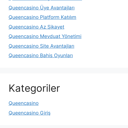
Queencasino Üye Avantajları
Queencasino Platform Katılım
Queencasino Az Şikayet
Queencasino Mevduat Yönetimi
Queencasino Site Avantajları
Queencasino Bahis Oyunları
Kategoriler
Queencasino
Queencasino Giriş