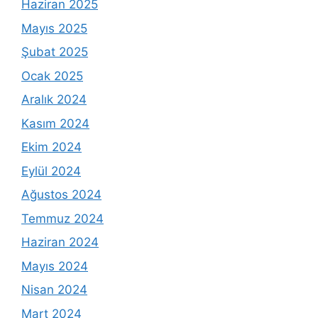
Haziran 2025
Mayıs 2025
Şubat 2025
Ocak 2025
Aralık 2024
Kasım 2024
Ekim 2024
Eylül 2024
Ağustos 2024
Temmuz 2024
Haziran 2024
Mayıs 2024
Nisan 2024
Mart 2024