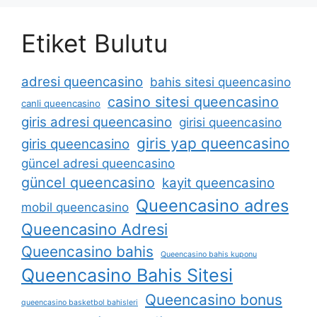
Etiket Bulutu
adresi queencasino
bahis sitesi queencasino
casino sitesi queencasino
canli queencasino
giris adresi queencasino
girisi queencasino
giris yap queencasino
giris queencasino
güncel adresi queencasino
güncel queencasino
kayit queencasino
Queencasino adres
mobil queencasino
Queencasino Adresi
Queencasino bahis
Queencasino bahis kuponu
Queencasino Bahis Sitesi
Queencasino bonus
queencasino basketbol bahisleri