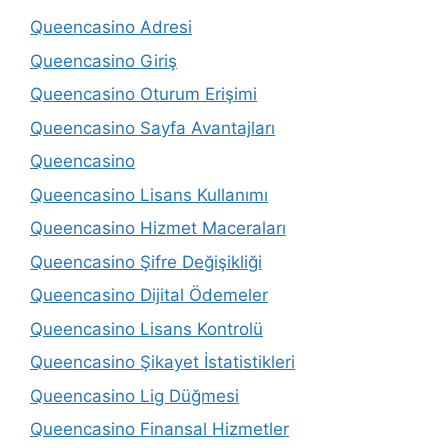
Queencasino Adresi
Queencasino Giriş
Queencasino Oturum Erişimi
Queencasino Sayfa Avantajları
Queencasino
Queencasino Lisans Kullanımı
Queencasino Hizmet Maceraları
Queencasino Şifre Değişikliği
Queencasino Dijital Ödemeler
Queencasino Lisans Kontrolü
Queencasino Şikayet İstatistikleri
Queencasino Lig Düğmesi
Queencasino Finansal Hizmetler