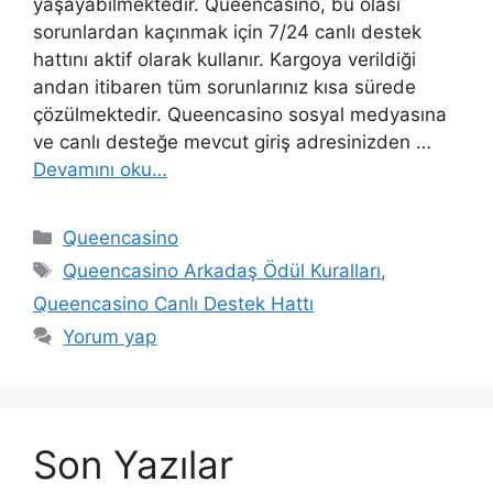
yaşayabilmektedir. Queencasino, bu olası
sorunlardan kaçınmak için 7/24 canlı destek
hattını aktif olarak kullanır. Kargoya verildiği
andan itibaren tüm sorunlarınız kısa sürede
çözülmektedir. Queencasino sosyal medyasına
ve canlı desteğe mevcut giriş adresinizden …
Devamını oku…
Kategoriler
Queencasino
Etiketler
Queencasino Arkadaş Ödül Kuralları
,
Queencasino Canlı Destek Hattı
Yorum yap
Son Yazılar