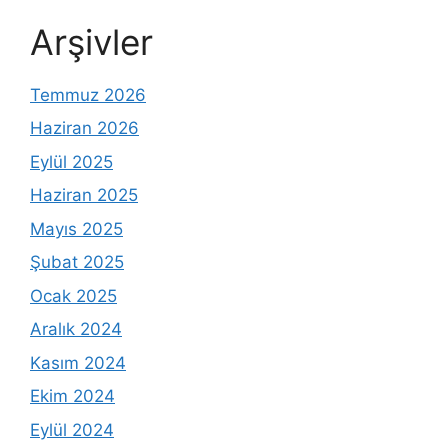
Arşivler
Temmuz 2026
Haziran 2026
Eylül 2025
Haziran 2025
Mayıs 2025
Şubat 2025
Ocak 2025
Aralık 2024
Kasım 2024
Ekim 2024
Eylül 2024