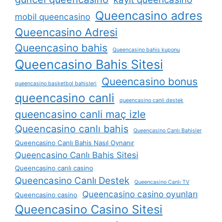
Queencasino adres
mobil queencasino
Queencasino Adresi
Queencasino bahis
Queencasino bahis kuponu
Queencasino Bahis Sitesi
Queencasino bonus
queencasino basketbol bahisleri
queencasino canli
queencasino canli destek
queencasino canli maç izle
Queencasino canlı bahis
Queencasino Canlı Bahisler
Queencasino Canlı Bahis Nasıl Oynanır
Queencasino Canlı Bahis Sitesi
Queencasino canlı casino
Queencasino Canlı Destek
Queencasino Canlı TV
Queencasino casino oyunları
Queencasino casino
Queencasino Casino Sitesi