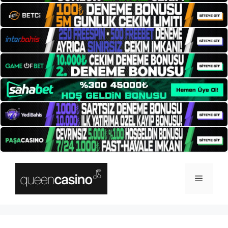
İçeriğe
atla
Menü