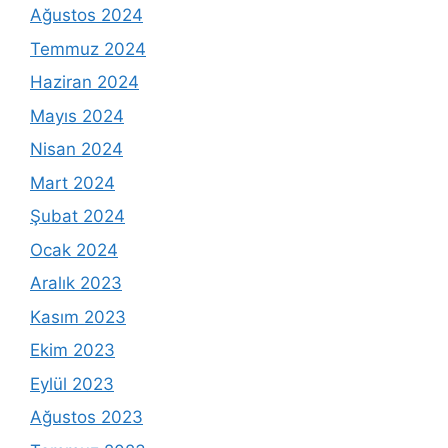
Ağustos 2024
Temmuz 2024
Haziran 2024
Mayıs 2024
Nisan 2024
Mart 2024
Şubat 2024
Ocak 2024
Aralık 2023
Kasım 2023
Ekim 2023
Eylül 2023
Ağustos 2023