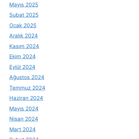
Mayıs 2025
Şubat 2025
Ocak 2025
Aralık 2024
Kasım 2024
Ekim 2024
Eylül 2024
Ağustos 2024
Temmuz 2024
Haziran 2024
Mayıs 2024
Nisan 2024
Mart 2024