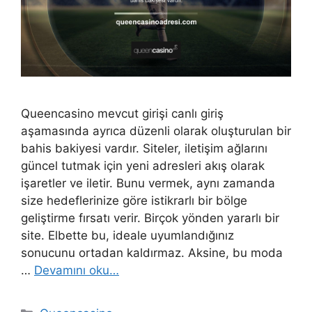
Queencasino mevcut girişi canlı giriş
aşamasında ayrıca düzenli olarak oluşturulan bir
bahis bakiyesi vardır. Siteler, iletişim ağlarını
güncel tutmak için yeni adresleri akış olarak
işaretler ve iletir. Bunu vermek, aynı zamanda
size hedeflerinize göre istikrarlı bir bölge
geliştirme fırsatı verir. Birçok yönden yararlı bir
site. Elbette bu, ideale uyumlandığınız
sonucunu ortadan kaldırmaz. Aksine, bu moda
…
Devamını oku…
Kategoriler