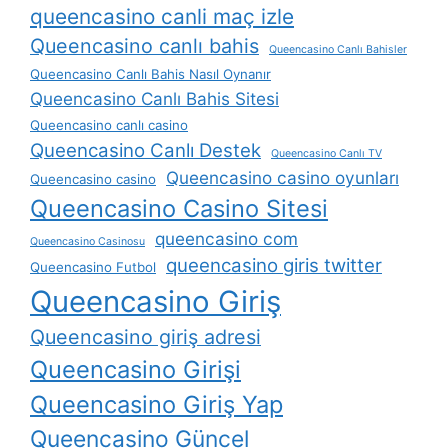
queencasino canli maç izle
Queencasino canlı bahis
Queencasino Canlı Bahisler
Queencasino Canlı Bahis Nasıl Oynanır
Queencasino Canlı Bahis Sitesi
Queencasino canlı casino
Queencasino Canlı Destek
Queencasino Canlı TV
Queencasino casino oyunları
Queencasino casino
Queencasino Casino Sitesi
queencasino com
Queencasino Casinosu
queencasino giris twitter
Queencasino Futbol
Queencasino Giriş
Queencasino giriş adresi
Queencasino Girişi
Queencasino Giriş Yap
Queencasino Güncel