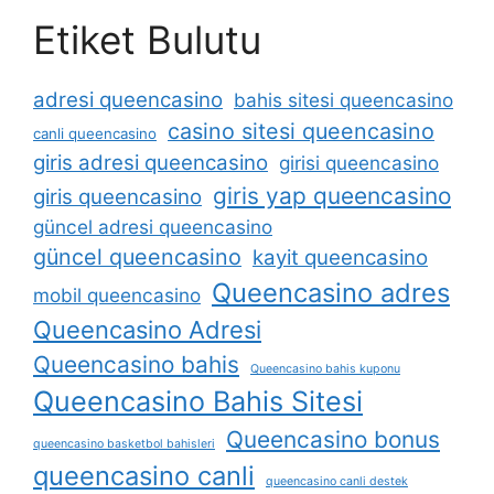
Etiket Bulutu
adresi queencasino
bahis sitesi queencasino
casino sitesi queencasino
canli queencasino
giris adresi queencasino
girisi queencasino
giris yap queencasino
giris queencasino
güncel adresi queencasino
güncel queencasino
kayit queencasino
Queencasino adres
mobil queencasino
Queencasino Adresi
Queencasino bahis
Queencasino bahis kuponu
Queencasino Bahis Sitesi
Queencasino bonus
queencasino basketbol bahisleri
queencasino canli
queencasino canli destek