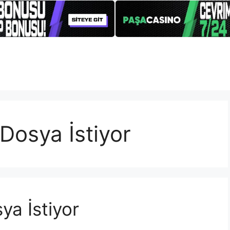
Dosya İstiyor
ya İstiyor