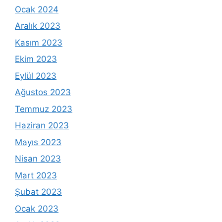
Ocak 2024
Aralık 2023
Kasım 2023
Ekim 2023
Eylül 2023
Ağustos 2023
Temmuz 2023
Haziran 2023
Mayıs 2023
Nisan 2023
Mart 2023
Şubat 2023
Ocak 2023