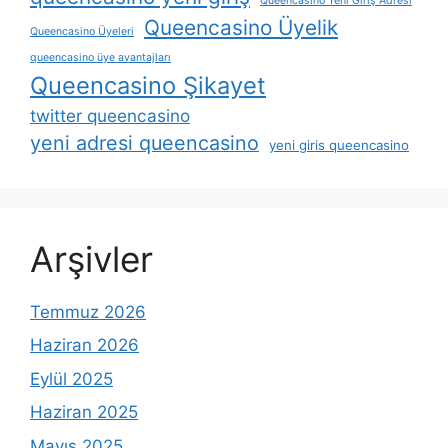
Queencasino Yeni Giriş Adresi
Queencasino Üyelik
Queencasino Üyeleri
queencasino üye avantajları
Queencasino Şikayet
twitter queencasino
yeni adresi queencasino
yeni giris queencasino
Arşivler
Temmuz 2026
Haziran 2026
Eylül 2025
Haziran 2025
Mayıs 2025