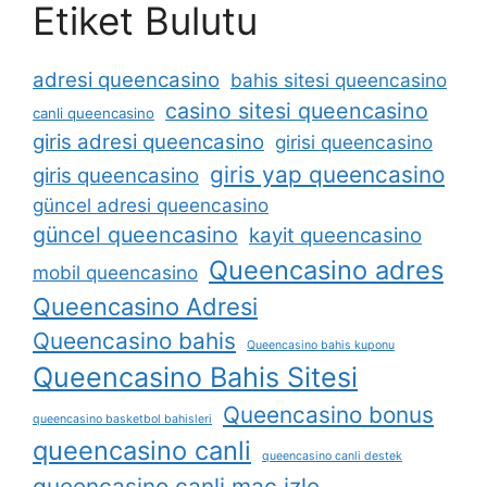
Etiket Bulutu
adresi queencasino
bahis sitesi queencasino
casino sitesi queencasino
canli queencasino
giris adresi queencasino
girisi queencasino
giris yap queencasino
giris queencasino
güncel adresi queencasino
güncel queencasino
kayit queencasino
Queencasino adres
mobil queencasino
Queencasino Adresi
Queencasino bahis
Queencasino bahis kuponu
Queencasino Bahis Sitesi
Queencasino bonus
queencasino basketbol bahisleri
queencasino canli
queencasino canli destek
queencasino canli maç izle