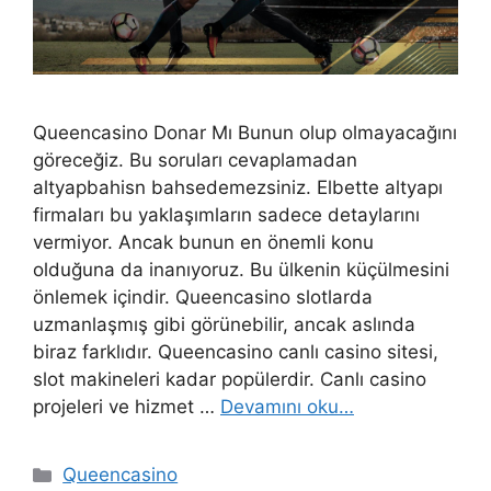
Queencasino Donar Mı Bunun olup olmayacağını
göreceğiz. Bu soruları cevaplamadan
altyapbahisn bahsedemezsiniz. Elbette altyapı
firmaları bu yaklaşımların sadece detaylarını
vermiyor. Ancak bunun en önemli konu
olduğuna da inanıyoruz. Bu ülkenin küçülmesini
önlemek içindir. Queencasino slotlarda
uzmanlaşmış gibi görünebilir, ancak aslında
biraz farklıdır. Queencasino canlı casino sitesi,
slot makineleri kadar popülerdir. Canlı casino
projeleri ve hizmet …
Devamını oku…
Kategoriler
Queencasino