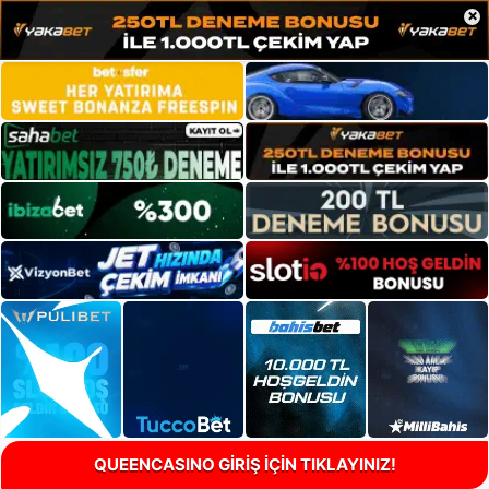
×
QUEENCASINO GİRİŞ İÇİN TIKLAYINIZ!