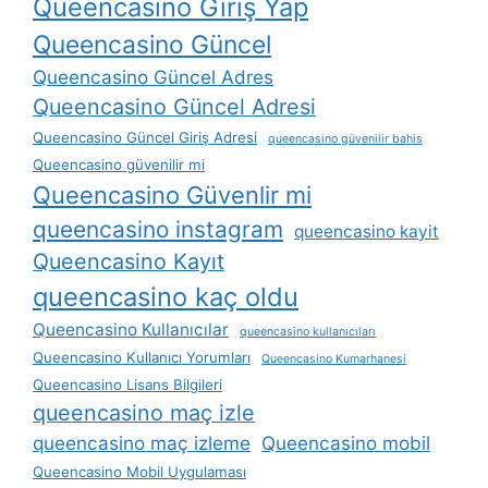
Queencasino Giriş Yap
Queencasino Güncel
Queencasino Güncel Adres
Queencasino Güncel Adresi
Queencasino Güncel Giriş Adresi
queencasino güvenilir bahis
Queencasino güvenilir mi
Queencasino Güvenlir mi
queencasino instagram
queencasino kayit
Queencasino Kayıt
queencasino kaç oldu
Queencasino Kullanıcılar
queencasino kullanıcıları
Queencasino Kullanıcı Yorumları
Queencasino Kumarhanesi
Queencasino Lisans Bilgileri
queencasino maç izle
queencasino maç izleme
Queencasino mobil
Queencasino Mobil Uygulaması