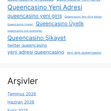
Queencasino Yeni Adresi
queencasino yeni giriş
Queencasino Yeni Giriş Adresi
Queencasino Üyelik
Queencasino Üyeleri
queencasino üye avantajları
Queencasino Şikayet
twitter queencasino
yeni adresi queencasino
yeni giris queencasino
Arşivler
Temmuz 2026
Haziran 2026
Eylül 2025