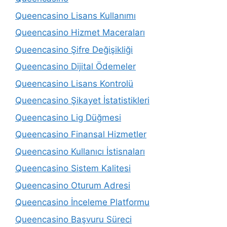
Queencasino Lisans Kullanımı
Queencasino Hizmet Maceraları
Queencasino Şifre Değişikliği
Queencasino Dijital Ödemeler
Queencasino Lisans Kontrolü
Queencasino Şikayet İstatistikleri
Queencasino Lig Düğmesi
Queencasino Finansal Hizmetler
Queencasino Kullanıcı İstisnaları
Queencasino Sistem Kalitesi
Queencasino Oturum Adresi
Queencasino İnceleme Platformu
Queencasino Başvuru Süreci