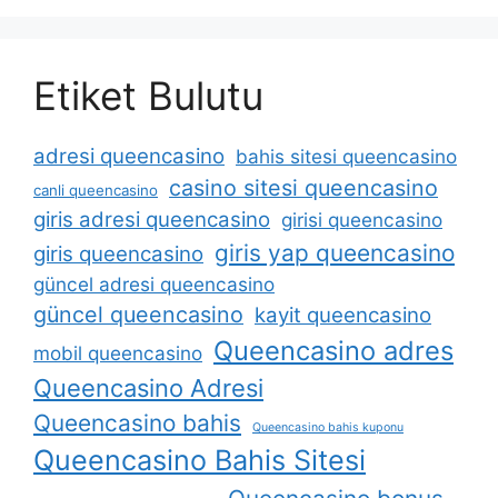
Etiket Bulutu
adresi queencasino
bahis sitesi queencasino
casino sitesi queencasino
canli queencasino
giris adresi queencasino
girisi queencasino
giris yap queencasino
giris queencasino
güncel adresi queencasino
güncel queencasino
kayit queencasino
Queencasino adres
mobil queencasino
Queencasino Adresi
Queencasino bahis
Queencasino bahis kuponu
Queencasino Bahis Sitesi