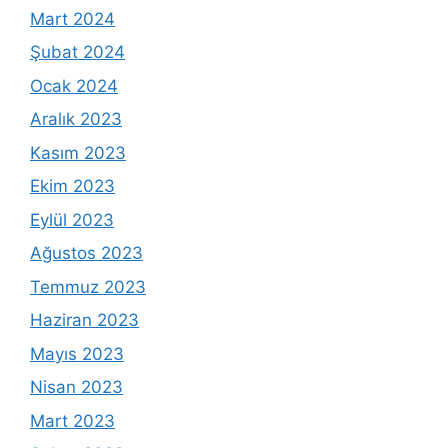
Mart 2024
Şubat 2024
Ocak 2024
Aralık 2023
Kasım 2023
Ekim 2023
Eylül 2023
Ağustos 2023
Temmuz 2023
Haziran 2023
Mayıs 2023
Nisan 2023
Mart 2023