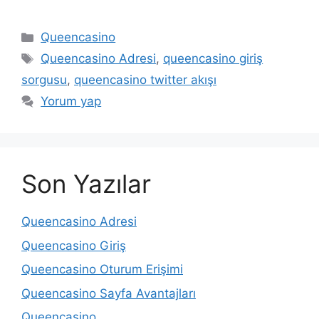
Kategoriler
Queencasino
Etiketler
Queencasino Adresi
,
queencasino giriş
sorgusu
,
queencasino twitter akışı
Yorum yap
Son Yazılar
Queencasino Adresi
Queencasino Giriş
Queencasino Oturum Erişimi
Queencasino Sayfa Avantajları
Queencasino