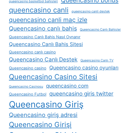
Queencasino bonus
queencasino basketbol bahisleri
queencasino canli
queencasino canli destek
queencasino canli maç izle
Queencasino canlı bahis
Queencasino Canlı Bahisler
Queencasino Canlı Bahis Nasıl Oynanır
Queencasino Canlı Bahis Sitesi
Queencasino canlı casino
Queencasino Canlı Destek
Queencasino Canlı TV
Queencasino casino oyunları
Queencasino casino
Queencasino Casino Sitesi
queencasino com
Queencasino Casinosu
queencasino giris twitter
Queencasino Futbol
Queencasino Giriş
Queencasino giriş adresi
Queencasino Girişi