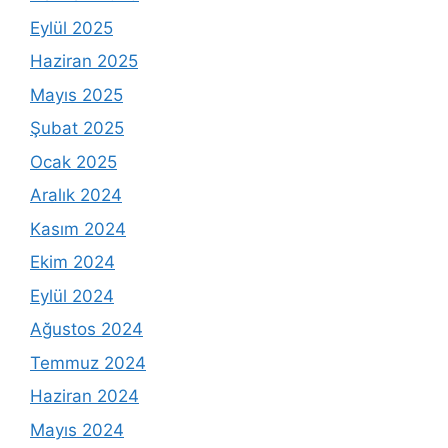
Eylül 2025
Haziran 2025
Mayıs 2025
Şubat 2025
Ocak 2025
Aralık 2024
Kasım 2024
Ekim 2024
Eylül 2024
Ağustos 2024
Temmuz 2024
Haziran 2024
Mayıs 2024