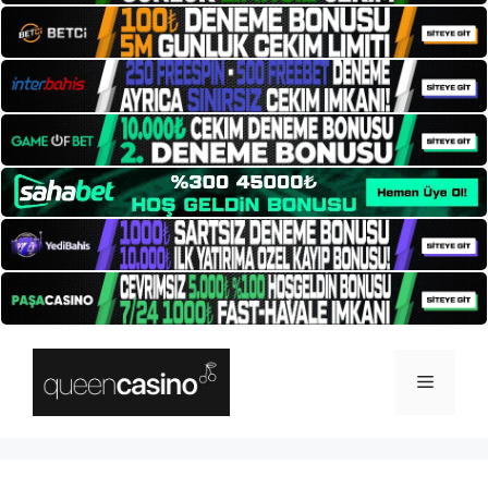
İçeriğe
atla
Menü