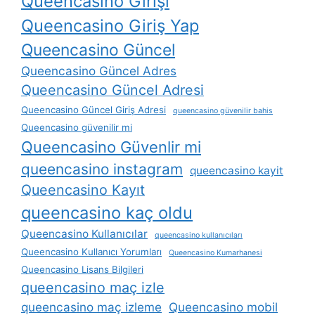
Queencasino Girişi
Queencasino Giriş Yap
Queencasino Güncel
Queencasino Güncel Adres
Queencasino Güncel Adresi
Queencasino Güncel Giriş Adresi
queencasino güvenilir bahis
Queencasino güvenilir mi
Queencasino Güvenlir mi
queencasino instagram
queencasino kayit
Queencasino Kayıt
queencasino kaç oldu
Queencasino Kullanıcılar
queencasino kullanıcıları
Queencasino Kullanıcı Yorumları
Queencasino Kumarhanesi
Queencasino Lisans Bilgileri
queencasino maç izle
queencasino maç izleme
Queencasino mobil