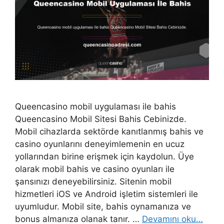
Queencasino mobil uygulaması ile bahis
Queencasino Mobil Sitesi Bahis Cebinizde.
Mobil cihazlarda sektörde kanıtlanmış bahis ve
casino oyunlarını deneyimlemenin en ucuz
yollarından birine erişmek için kaydolun. Üye
olarak mobil bahis ve casino oyunları ile
şansınızı deneyebilirsiniz. Sitenin mobil
hizmetleri iOS ve Android işletim sistemleri ile
uyumludur. Mobil site, bahis oynamanıza ve
bonus almanıza olanak tanır. …
Devamını oku…