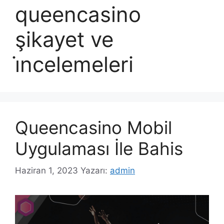
queencasino
şikayet ve
i̇ncelemeleri
Queencasino Mobil
Uygulaması İle Bahis
Haziran 1, 2023
Yazarı:
admin