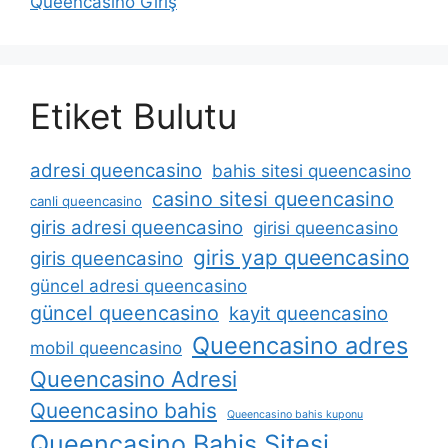
Queencasino Giriş
Etiket Bulutu
adresi queencasino
bahis sitesi queencasino
casino sitesi queencasino
canli queencasino
giris adresi queencasino
girisi queencasino
giris yap queencasino
giris queencasino
güncel adresi queencasino
güncel queencasino
kayit queencasino
Queencasino adres
mobil queencasino
Queencasino Adresi
Queencasino bahis
Queencasino bahis kuponu
Queencasino Bahis Sitesi