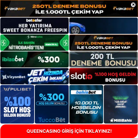
×
QUEENCASINO GİRİŞ İÇİN TIKLAYINIZ!