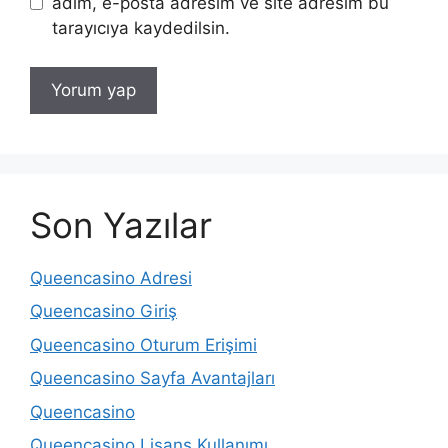
adım, e-posta adresim ve site adresim bu
tarayıcıya kaydedilsin.
Son Yazılar
Queencasino Adresi
Queencasino Giriş
Queencasino Oturum Erişimi
Queencasino Sayfa Avantajları
Queencasino
Queencasino Lisans Kullanımı