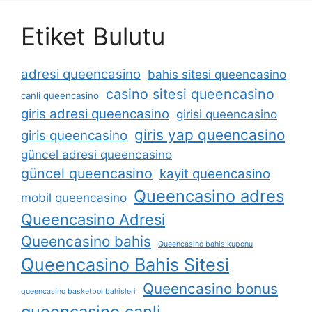
Etiket Bulutu
adresi queencasino
bahis sitesi queencasino
casino sitesi queencasino
canli queencasino
giris adresi queencasino
girisi queencasino
giris yap queencasino
giris queencasino
güncel adresi queencasino
güncel queencasino
kayit queencasino
Queencasino adres
mobil queencasino
Queencasino Adresi
Queencasino bahis
Queencasino bahis kuponu
Queencasino Bahis Sitesi
Queencasino bonus
queencasino basketbol bahisleri
queencasino canli