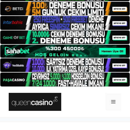
İçeriğe
atla
Menü