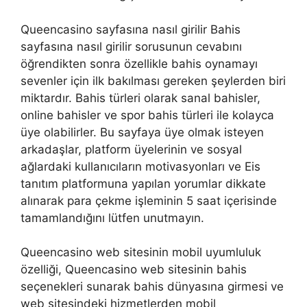
Queencasino sayfasına nasıl girilir Bahis
sayfasına nasıl girilir sorusunun cevabını
öğrendikten sonra özellikle bahis oynamayı
sevenler için ilk bakılması gereken şeylerden biri
miktardır. Bahis türleri olarak sanal bahisler,
online bahisler ve spor bahis türleri ile kolayca
üye olabilirler. Bu sayfaya üye olmak isteyen
arkadaşlar, platform üyelerinin ve sosyal
ağlardaki kullanıcıların motivasyonları ve Eis
tanıtım platformuna yapılan yorumlar dikkate
alınarak para çekme işleminin 5 saat içerisinde
tamamlandığını lütfen unutmayın.
Queencasino web sitesinin mobil uyumluluk
özelliği, Queencasino web sitesinin bahis
seçenekleri sunarak bahis dünyasına girmesi ve
web sitesindeki hizmetlerden mobil