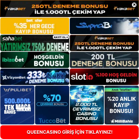
×
QUEENCASINO GİRİŞ İÇİN TIKLAYINIZ!