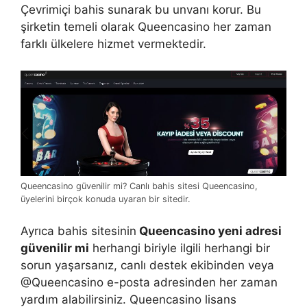
Çevrimiçi bahis sunarak bu unvanı korur. Bu
şirketin temeli olarak Queencasino her zaman
farklı ülkelere hizmet vermektedir.
Queencasino güvenilir mi? Canlı bahis sitesi Queencasino,
üyelerini birçok konuda uyaran bir sitedir.
Ayrıca bahis sitesinin
Queencasino yeni adresi
güvenilir mi
herhangi biriyle ilgili herhangi bir
sorun yaşarsanız, canlı destek ekibinden veya
@Queencasino e-posta adresinden her zaman
yardım alabilirsiniz. Queencasino lisans