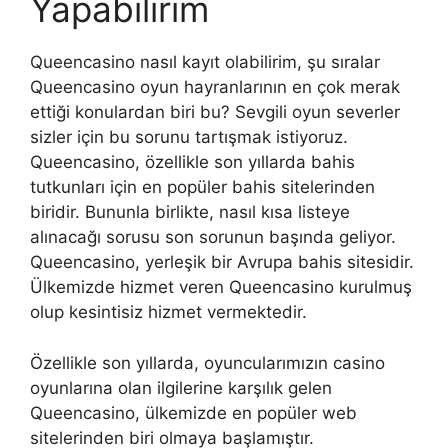
Yapabilirim
Queencasino nasıl kayıt olabilirim, şu sıralar
Queencasino oyun hayranlarının en çok merak
ettiği konulardan biri bu? Sevgili oyun severler
sizler için bu sorunu tartışmak istiyoruz.
Queencasino, özellikle son yıllarda bahis
tutkunları için en popüler bahis sitelerinden
biridir. Bununla birlikte, nasıl kısa listeye
alınacağı sorusu son sorunun başında geliyor.
Queencasino, yerleşik bir Avrupa bahis sitesidir.
Ülkemizde hizmet veren Queencasino kurulmuş
olup kesintisiz hizmet vermektedir.
Özellikle son yıllarda, oyuncularımızın casino
oyunlarına olan ilgilerine karşılık gelen
Queencasino, ülkemizde en popüler web
sitelerinden biri olmaya başlamıştır.