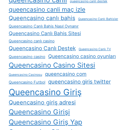
queencasino canli destek
queencasino canli maç izle
Queencasino canlı bahis
Queencasino Canlı Bahisler
Queencasino Canlı Bahis Nasıl Oynanır
Queencasino Canlı Bahis Sitesi
Queencasino canlı casino
Queencasino Canlı Destek
Queencasino Canlı TV
Queencasino casino oyunları
Queencasino casino
Queencasino Casino Sitesi
queencasino com
Queencasino Casinosu
queencasino giris twitter
Queencasino Futbol
Queencasino Giriş
Queencasino giriş adresi
Queencasino Girişi
Queencasino Giriş Yap