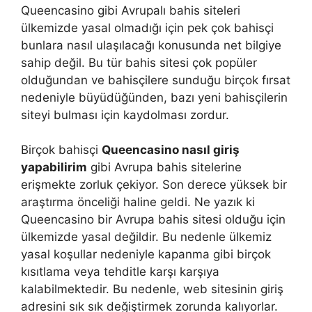
Queencasino gibi Avrupalı ​​bahis siteleri
ülkemizde yasal olmadığı için pek çok bahisçi
bunlara nasıl ulaşılacağı konusunda net bilgiye
sahip değil. Bu tür bahis sitesi çok popüler
olduğundan ve bahisçilere sunduğu birçok fırsat
nedeniyle büyüdüğünden, bazı yeni bahisçilerin
siteyi bulması için kaydolması zordur.
Birçok bahisçi
Queencasino nasıl giriş
yapabilirim
gibi Avrupa bahis sitelerine
erişmekte zorluk çekiyor. Son derece yüksek bir
araştırma önceliği haline geldi. Ne yazık ki
Queencasino bir Avrupa bahis sitesi olduğu için
ülkemizde yasal değildir. Bu nedenle ülkemiz
yasal koşullar nedeniyle kapanma gibi birçok
kısıtlama veya tehditle karşı karşıya
kalabilmektedir. Bu nedenle, web sitesinin giriş
adresini sık sık değiştirmek zorunda kalıyorlar.