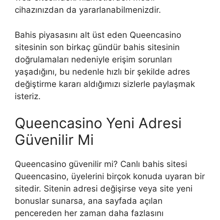
cihazınızdan da yararlanabilmenizdir.
Bahis piyasasını alt üst eden Queencasino
sitesinin son birkaç gündür bahis sitesinin
doğrulamaları nedeniyle erişim sorunları
yaşadığını, bu nedenle hızlı bir şekilde adres
değiştirme kararı aldığımızı sizlerle paylaşmak
isteriz.
Queencasino Yeni Adresi
Güvenilir Mi
Queencasino güvenilir mi? Canlı bahis sitesi
Queencasino, üyelerini birçok konuda uyaran bir
sitedir. Sitenin adresi değişirse veya site yeni
bonuslar sunarsa, ana sayfada açılan
pencereden her zaman daha fazlasını