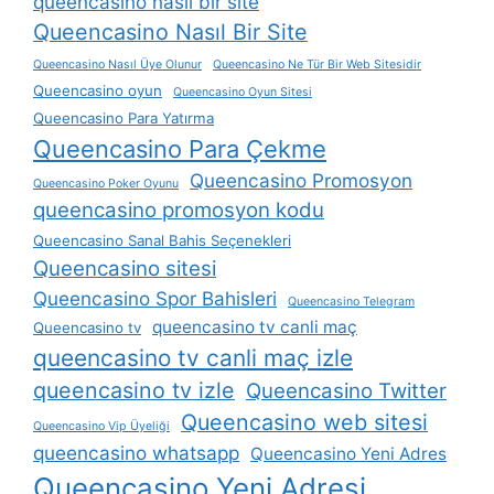
queencasino nasil bir site
Queencasino Nasıl Bir Site
Queencasino Nasıl Üye Olunur
Queencasino Ne Tür Bir Web Sitesidir
Queencasino oyun
Queencasino Oyun Sitesi
Queencasino Para Yatırma
Queencasino Para Çekme
Queencasino Promosyon
Queencasino Poker Oyunu
queencasino promosyon kodu
Queencasino Sanal Bahis Seçenekleri
Queencasino sitesi
Queencasino Spor Bahisleri
Queencasino Telegram
queencasino tv canli maç
Queencasino tv
queencasino tv canli maç izle
queencasino tv izle
Queencasino Twitter
Queencasino web sitesi
Queencasino Vip Üyeliği
queencasino whatsapp
Queencasino Yeni Adres
Queencasino Yeni Adresi