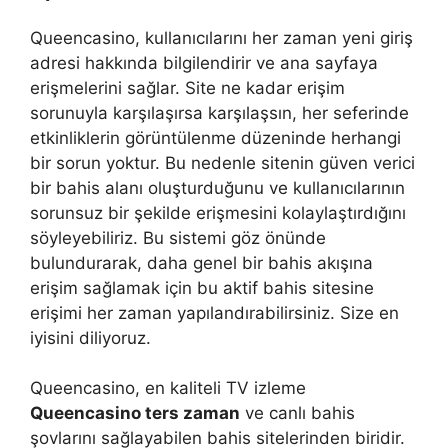
Queencasino, kullanıcılarını her zaman yeni giriş
adresi hakkında bilgilendirir ve ana sayfaya
erişmelerini sağlar. Site ne kadar erişim
sorunuyla karşılaşırsa karşılaşsın, her seferinde
etkinliklerin görüntülenme düzeninde herhangi
bir sorun yoktur. Bu nedenle sitenin güven verici
bir bahis alanı oluşturduğunu ve kullanıcılarının
sorunsuz bir şekilde erişmesini kolaylaştırdığını
söyleyebiliriz. Bu sistemi göz önünde
bulundurarak, daha genel bir bahis akışına
erişim sağlamak için bu aktif bahis sitesine
erişimi her zaman yapılandırabilirsiniz. Size en
iyisini diliyoruz.
Queencasino, en kaliteli TV izleme
Queencasino ters zaman
ve canlı bahis
şovlarını sağlayabilen bahis sitelerinden biridir.