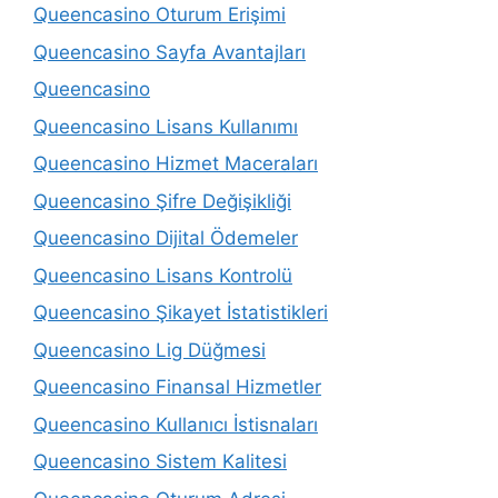
Queencasino Oturum Erişimi
Queencasino Sayfa Avantajları
Queencasino
Queencasino Lisans Kullanımı
Queencasino Hizmet Maceraları
Queencasino Şifre Değişikliği
Queencasino Dijital Ödemeler
Queencasino Lisans Kontrolü
Queencasino Şikayet İstatistikleri
Queencasino Lig Düğmesi
Queencasino Finansal Hizmetler
Queencasino Kullanıcı İstisnaları
Queencasino Sistem Kalitesi