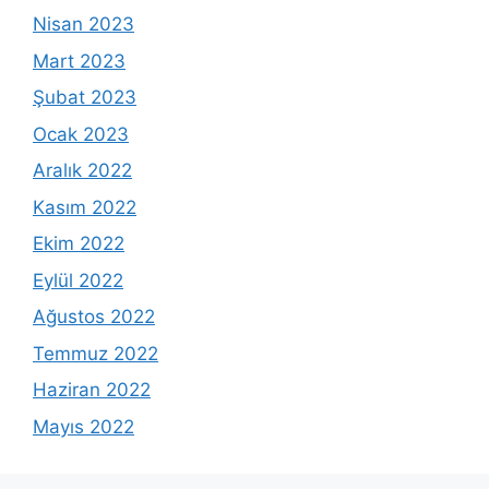
Nisan 2023
Mart 2023
Şubat 2023
Ocak 2023
Aralık 2022
Kasım 2022
Ekim 2022
Eylül 2022
Ağustos 2022
Temmuz 2022
Haziran 2022
Mayıs 2022