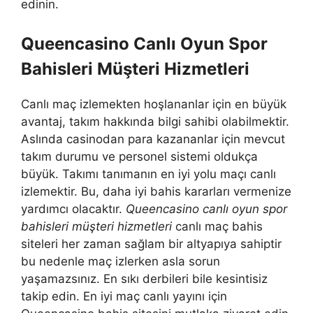
edinin.
Queencasino Canlı Oyun Spor
Bahisleri Müşteri Hizmetleri
Canlı maç izlemekten hoşlananlar için en büyük
avantaj, takım hakkında bilgi sahibi olabilmektir.
Aslında casinodan para kazananlar için mevcut
takım durumu ve personel sistemi oldukça
büyük. Takımı tanımanın en iyi yolu maçı canlı
izlemektir. Bu, daha iyi bahis kararları vermenize
yardımcı olacaktır.
Queencasino canlı oyun spor
bahisleri müşteri hizmetleri
canlı maç bahis
siteleri her zaman sağlam bir altyapıya sahiptir
bu nedenle maç izlerken asla sorun
yaşamazsınız. En sıkı derbileri bile kesintisiz
takip edin. En iyi maç canlı yayını için