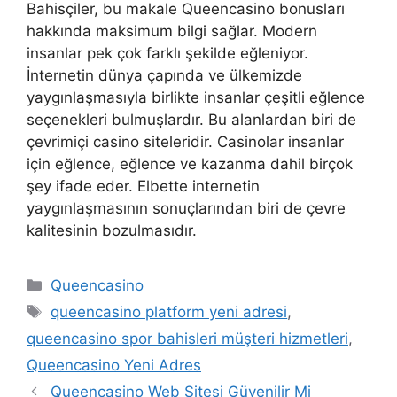
Bahisçiler, bu makale Queencasino bonusları
hakkında maksimum bilgi sağlar. Modern
insanlar pek çok farklı şekilde eğleniyor.
İnternetin dünya çapında ve ülkemizde
yaygınlaşmasıyla birlikte insanlar çeşitli eğlence
seçenekleri bulmuşlardır. Bu alanlardan biri de
çevrimiçi casino siteleridir. Casinolar insanlar
için eğlence, eğlence ve kazanma dahil birçok
şey ifade eder. Elbette internetin
yaygınlaşmasının sonuçlarından biri de çevre
kalitesinin bozulmasıdır.
Kategoriler
Queencasino
Etiketler
queencasino platform yeni adresi
,
queencasino spor bahisleri müşteri hizmetleri
,
Queencasino Yeni Adres
Yazı
Queencasino Web Sitesi Güvenilir Mi