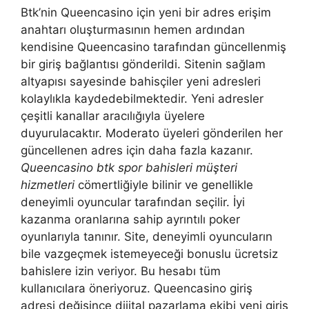
Btk’nin Queencasino için yeni bir adres erişim
anahtarı oluşturmasının hemen ardından
kendisine Queencasino tarafından güncellenmiş
bir giriş bağlantısı gönderildi. Sitenin sağlam
altyapısı sayesinde bahisçiler yeni adresleri
kolaylıkla kaydedebilmektedir. Yeni adresler
çeşitli kanallar aracılığıyla üyelere
duyurulacaktır. Moderato üyeleri gönderilen her
güncellenen adres için daha fazla kazanır.
Queencasino btk spor bahisleri müşteri
hizmetleri
cömertliğiyle bilinir ve genellikle
deneyimli oyuncular tarafından seçilir. İyi
kazanma oranlarına sahip ayrıntılı poker
oyunlarıyla tanınır. Site, deneyimli oyuncuların
bile vazgeçmek istemeyeceği bonuslu ücretsiz
bahislere izin veriyor. Bu hesabı tüm
kullanıcılara öneriyoruz. Queencasino giriş
adresi değişince dijital pazarlama ekibi yeni giriş