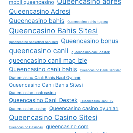
Queencasino adres
mobil queencasino
Queencasino Adresi
Queencasino bahis
Queencasino bahis kuponu
Queencasino Bahis Sitesi
Queencasino bonus
queencasino basketbol bahisleri
queencasino canli
queencasino canli destek
queencasino canli maç izle
Queencasino canlı bahis
Queencasino Canlı Bahisler
Queencasino Canlı Bahis Nasıl Oynanır
Queencasino Canlı Bahis Sitesi
Queencasino canlı casino
Queencasino Canlı Destek
Queencasino Canlı TV
Queencasino casino oyunları
Queencasino casino
Queencasino Casino Sitesi
queencasino com
Queencasino Casinosu