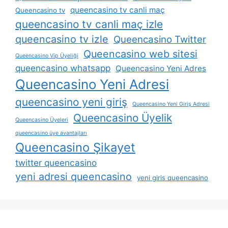
queencasino tv canli maç
Queencasino tv
queencasino tv canli maç izle
queencasino tv izle
Queencasino Twitter
Queencasino web sitesi
Queencasino Vip Üyeliği
queencasino whatsapp
Queencasino Yeni Adres
Queencasino Yeni Adresi
queencasino yeni giriş
Queencasino Yeni Giriş Adresi
Queencasino Üyelik
Queencasino Üyeleri
queencasino üye avantajları
Queencasino Şikayet
twitter queencasino
yeni adresi queencasino
yeni giris queencasino