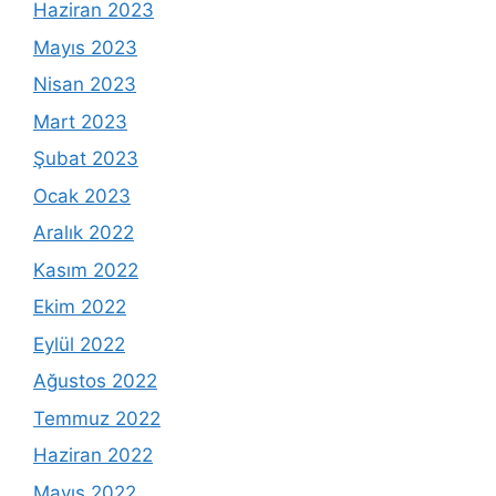
Haziran 2023
Mayıs 2023
Nisan 2023
Mart 2023
Şubat 2023
Ocak 2023
Aralık 2022
Kasım 2022
Ekim 2022
Eylül 2022
Ağustos 2022
Temmuz 2022
Haziran 2022
Mayıs 2022