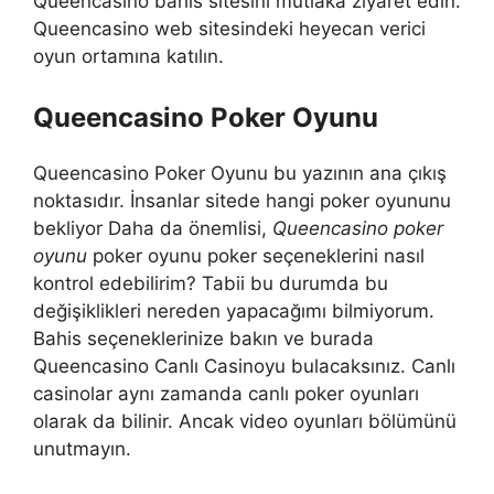
Queencasino bahis sitesini mutlaka ziyaret edin.
Queencasino web sitesindeki heyecan verici
oyun ortamına katılın.
Queencasino Poker Oyunu
Queencasino Poker Oyunu bu yazının ana çıkış
noktasıdır. İnsanlar sitede hangi poker oyununu
bekliyor Daha da önemlisi,
Queencasino poker
oyunu
poker oyunu poker seçeneklerini nasıl
kontrol edebilirim? Tabii bu durumda bu
değişiklikleri nereden yapacağımı bilmiyorum.
Bahis seçeneklerinize bakın ve burada
Queencasino Canlı Casinoyu bulacaksınız. Canlı
casinolar aynı zamanda canlı poker oyunları
olarak da bilinir. Ancak video oyunları bölümünü
unutmayın.