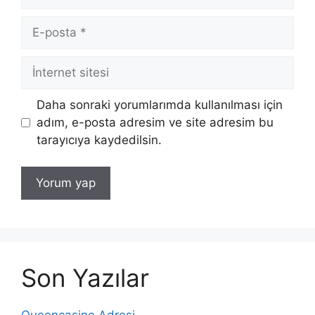
E-
posta
İnternet
sitesi
Daha sonraki yorumlarımda kullanılması için
adım, e-posta adresim ve site adresim bu
tarayıcıya kaydedilsin.
Son Yazılar