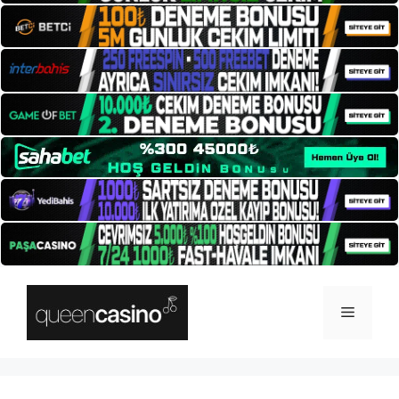
İçeriğe
atla
Menü