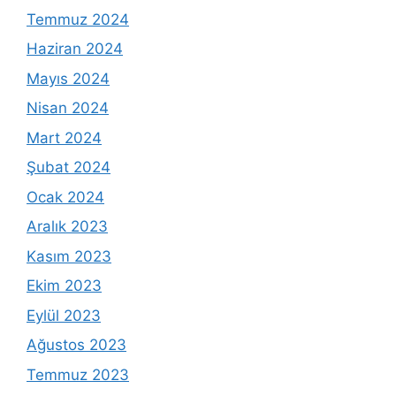
Temmuz 2024
Haziran 2024
Mayıs 2024
Nisan 2024
Mart 2024
Şubat 2024
Ocak 2024
Aralık 2023
Kasım 2023
Ekim 2023
Eylül 2023
Ağustos 2023
Temmuz 2023