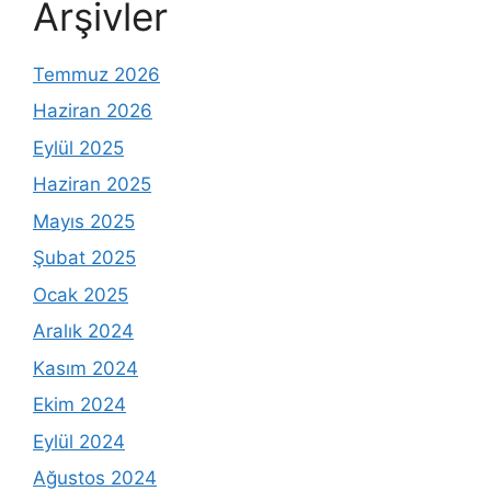
Arşivler
Temmuz 2026
Haziran 2026
Eylül 2025
Haziran 2025
Mayıs 2025
Şubat 2025
Ocak 2025
Aralık 2024
Kasım 2024
Ekim 2024
Eylül 2024
Ağustos 2024