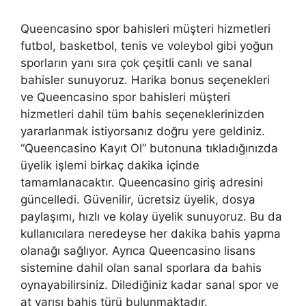
Queencasino spor bahisleri müşteri hizmetleri
futbol, ​​basketbol, ​​tenis ve voleybol gibi yoğun
sporların yanı sıra çok çeşitli canlı ve sanal
bahisler sunuyoruz. Harika bonus seçenekleri
ve Queencasino spor bahisleri müşteri
hizmetleri dahil tüm bahis seçeneklerinizden
yararlanmak istiyorsanız doğru yere geldiniz.
“Queencasino Kayıt Ol” butonuna tıkladığınızda
üyelik işlemi birkaç dakika içinde
tamamlanacaktır. Queencasino giriş adresini
güncelledi. Güvenilir, ücretsiz üyelik, dosya
paylaşımı, hızlı ve kolay üyelik sunuyoruz. Bu da
kullanıcılara neredeyse her dakika bahis yapma
olanağı sağlıyor. Ayrıca Queencasino lisans
sistemine dahil olan sanal sporlara da bahis
oynayabilirsiniz. Dilediğiniz kadar sanal spor ve
at yarışı bahis türü bulunmaktadır.