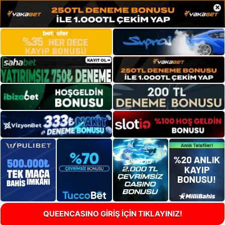
×
QUEENCASINO GİRİŞ İÇİN TIKLAYINIZ!