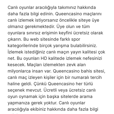
Canlı oyunlar aracılığıyla takımınız hakkında
daha fazla bilgi edinin. Queencasino maçlarını
canlı izlemek istiyorsanız öncelikle siteye üye
olmanız gerekmektedir. Üye olun ve tüm
oyunlara sınırsız erişimin keyfini ücretsiz olarak
çıkarın. Bu web sitesinde farklı spor
kategorilerinde birçok yarışma bulabilirsiniz.
İzlemek istediğiniz canlı maçın yayın kalitesi çok
net. Bu oyunları HD kalitede izlemek nefesinizi
kesecek. Maçları izlemekten zevk alan
milyonlarca insan var. Queencasino bahis sitesi,
canlı maç izleyen kişiler için bir numaralı tercih
haline geldi. Çünkü Queencasino her türlü
seçenek mevcut. Ücretli veya ücretsiz canlı
oyun oynamak için başka sitelerde arama
yapmanıza gerek yoktur. Canlı oyunlar
aracılığıyla ekibiniz hakkında daha fazla bilgi