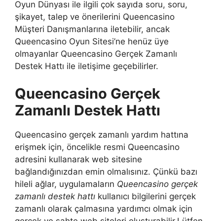
Oyun Dünyası ile ilgili çok sayıda soru, soru,
şikayet, talep ve önerilerini Queencasino
Müşteri Danışmanlarına iletebilir, ancak
Queencasino Oyun Sitesi’ne henüz üye
olmayanlar Queencasino Gerçek Zamanlı
Destek Hattı ile iletişime geçebilirler.
Queencasino Gerçek
Zamanlı Destek Hattı
Queencasino gerçek zamanlı yardım hattına
erişmek için, öncelikle resmi Queencasino
adresini kullanarak web sitesine
bağlandığınızdan emin olmalısınız. Çünkü bazı
hileli ağlar, uygulamaların
Queencasino gerçek
zamanlı destek hattı
kullanıcı bilgilerini gerçek
zamanlı olarak çalmasına yardımcı olmak için
gerçek ve sahte web siteleri oluşturabilir.Lütfen