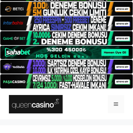
İçeriğe
atla
Menü