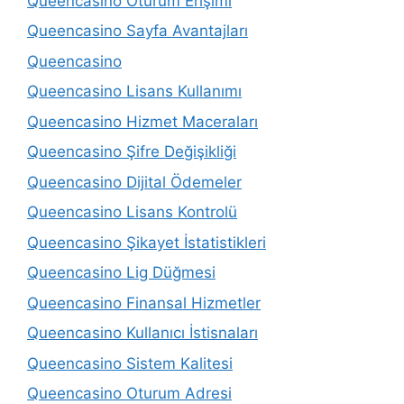
Queencasino Oturum Erişimi
Queencasino Sayfa Avantajları
Queencasino
Queencasino Lisans Kullanımı
Queencasino Hizmet Maceraları
Queencasino Şifre Değişikliği
Queencasino Dijital Ödemeler
Queencasino Lisans Kontrolü
Queencasino Şikayet İstatistikleri
Queencasino Lig Düğmesi
Queencasino Finansal Hizmetler
Queencasino Kullanıcı İstisnaları
Queencasino Sistem Kalitesi
Queencasino Oturum Adresi