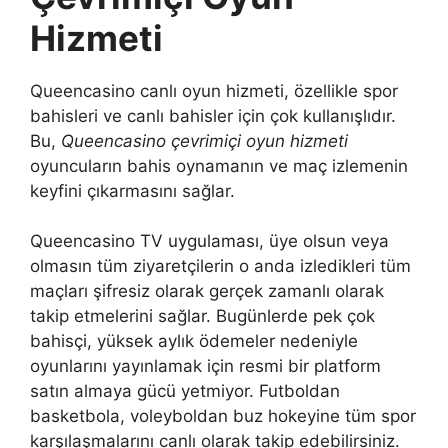
Hizmeti
Queencasino canlı oyun hizmeti, özellikle spor
bahisleri ve canlı bahisler için çok kullanışlıdır.
Bu,
Queencasino çevrimiçi oyun hizmeti
oyuncuların bahis oynamanın ve maç izlemenin
keyfini çıkarmasını sağlar.
Queencasino TV uygulaması, üye olsun veya
olmasın tüm ziyaretçilerin o anda izledikleri tüm
maçları şifresiz olarak gerçek zamanlı olarak
takip etmelerini sağlar. Bugünlerde pek çok
bahisçi, yüksek aylık ödemeler nedeniyle
oyunlarını yayınlamak için resmi bir platform
satın almaya gücü yetmiyor. Futboldan
basketbola, voleyboldan buz hokeyine tüm spor
karşılaşmalarını canlı olarak takip edebilirsiniz.