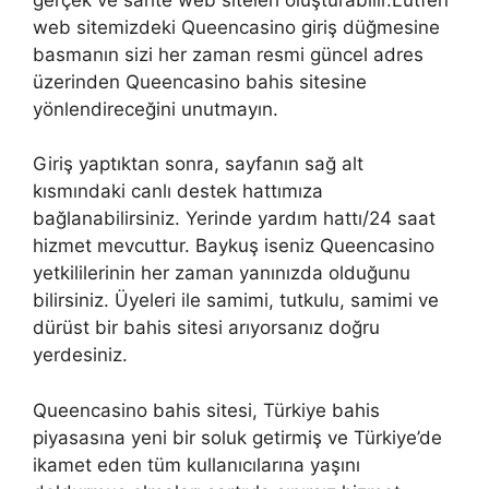
web sitemizdeki Queencasino giriş düğmesine
basmanın sizi her zaman resmi güncel adres
üzerinden Queencasino bahis sitesine
yönlendireceğini unutmayın.
Giriş yaptıktan sonra, sayfanın sağ alt
kısmındaki canlı destek hattımıza
bağlanabilirsiniz. Yerinde yardım hattı/24 saat
hizmet mevcuttur. Baykuş iseniz Queencasino
yetkililerinin her zaman yanınızda olduğunu
bilirsiniz. Üyeleri ile samimi, tutkulu, samimi ve
dürüst bir bahis sitesi arıyorsanız doğru
yerdesiniz.
Queencasino bahis sitesi, Türkiye bahis
piyasasına yeni bir soluk getirmiş ve Türkiye’de
ikamet eden tüm kullanıcılarına yaşını