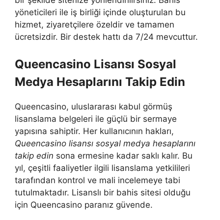
yöneticileri ile iş birliği içinde oluşturulan bu
hizmet, ziyaretçilere özeldir ve tamamen
ücretsizdir. Bir destek hattı da 7/24 mevcuttur.
Queencasino Lisansı Sosyal
Medya Hesaplarını Takip Edin
Queencasino, uluslararası kabul görmüş
lisanslama belgeleri ile güçlü bir sermaye
yapısına sahiptir. Her kullanıcının hakları,
Queencasino lisansı sosyal medya hesaplarını
takip edin
sona ermesine kadar saklı kalır. Bu
yıl, çeşitli faaliyetler ilgili lisanslama yetkilileri
tarafından kontrol ve mali incelemeye tabi
tutulmaktadır. Lisanslı bir bahis sitesi olduğu
için Queencasino paranız güvende.