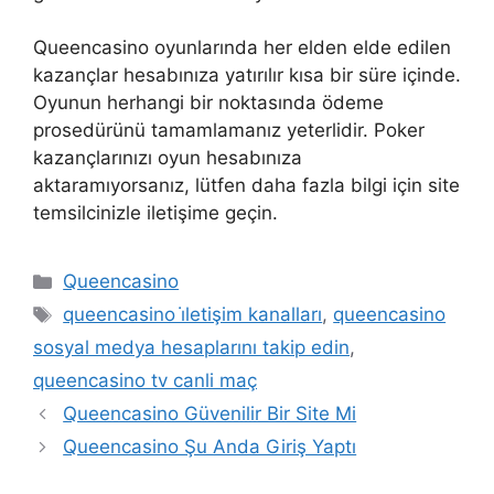
Queencasino oyunlarında her elden elde edilen
kazançlar hesabınıza yatırılır kısa bir süre içinde.
Oyunun herhangi bir noktasında ödeme
prosedürünü tamamlamanız yeterlidir. Poker
kazançlarınızı oyun hesabınıza
aktaramıyorsanız, lütfen daha fazla bilgi için site
temsilcinizle iletişime geçin.
Kategoriler
Queencasino
Etiketler
queencasino i̇letişim kanalları
,
queencasino
sosyal medya hesaplarını takip edin
,
queencasino tv canli maç
Yazı
Queencasino Güvenilir Bir Site Mi
dolaşımı
Queencasino Şu Anda Giriş Yaptı