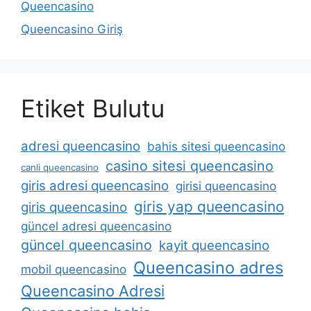
Queencasino
Queencasino Giriş
Etiket Bulutu
adresi queencasino
bahis sitesi queencasino
casino sitesi queencasino
canli queencasino
giris adresi queencasino
girisi queencasino
giris yap queencasino
giris queencasino
güncel adresi queencasino
güncel queencasino
kayit queencasino
Queencasino adres
mobil queencasino
Queencasino Adresi