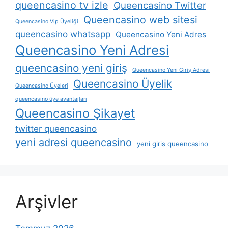
queencasino tv izle
Queencasino Twitter
Queencasino web sitesi
Queencasino Vip Üyeliği
queencasino whatsapp
Queencasino Yeni Adres
Queencasino Yeni Adresi
queencasino yeni giriş
Queencasino Yeni Giriş Adresi
Queencasino Üyelik
Queencasino Üyeleri
queencasino üye avantajları
Queencasino Şikayet
twitter queencasino
yeni adresi queencasino
yeni giris queencasino
Arşivler