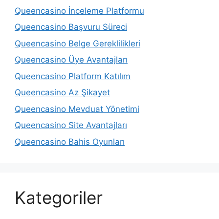
Queencasino İnceleme Platformu
Queencasino Başvuru Süreci
Queencasino Belge Gereklilikleri
Queencasino Üye Avantajları
Queencasino Platform Katılım
Queencasino Az Şikayet
Queencasino Mevduat Yönetimi
Queencasino Site Avantajları
Queencasino Bahis Oyunları
Kategoriler