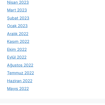
Nisan 2023
Mart 2023
Şubat 2023
Ocak 2023
Aralık 2022
Kasım 2022
Ekim 2022
Eylül 2022
Ağustos 2022
Temmuz 2022
Haziran 2022
Mayıs 2022