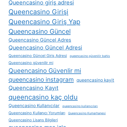
Queencasino giriş adresi
Queencasino Girişi
Queencasino Giriş Yap
Queencasino Güncel
Queencasino Güncel Adres
Queencasino Güncel Adresi
Queencasino Güncel Giriş Adresi
queencasino güvenilir bahis
Queencasino güvenilir mi
Queencasino Güvenlir mi
queencasino instagram
queencasino kayit
Queencasino Kayıt
queencasino kaç oldu
Queencasino Kullanıcılar
queencasino kullanıcıları
Queencasino Kullanıcı Yorumları
Queencasino Kumarhanesi
Queencasino Lisans Bilgileri