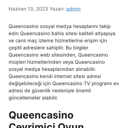
Haziran 13, 2023
Yazarı:
admin
Queencasino sosyal medya hesaplarını takip
edin Queencasino bahis sitesi kaliteli altyapıya
ve canlı maç izleme hizmetlerine erişim için
çeşitli adreslere sahiptir. Bu bilgiler
Queencasino web sitesinden, Queencasino
müşteri hizmetlerinden veya Queencasino
sosyal medya hesaplarından alınabilir.
Queencasino kendi internet sitesi adresi
değişebileceği için Queencasino TV programı ev
adresi de güvenlik nedeniyle önemli
güncellemeler alabilir.
Queencasino
Çevrimiçi Oyun