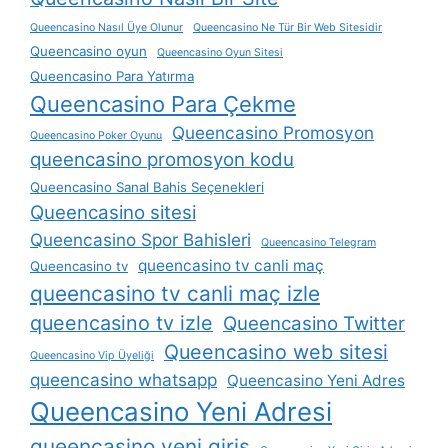
Queencasino Nasıl Üye Olunur
Queencasino Ne Tür Bir Web Sitesidir
Queencasino oyun
Queencasino Oyun Sitesi
Queencasino Para Yatırma
Queencasino Para Çekme
Queencasino Promosyon
Queencasino Poker Oyunu
queencasino promosyon kodu
Queencasino Sanal Bahis Seçenekleri
Queencasino sitesi
Queencasino Spor Bahisleri
Queencasino Telegram
queencasino tv canli maç
Queencasino tv
queencasino tv canli maç izle
queencasino tv izle
Queencasino Twitter
Queencasino web sitesi
Queencasino Vip Üyeliği
queencasino whatsapp
Queencasino Yeni Adres
Queencasino Yeni Adresi
queencasino yeni giriş