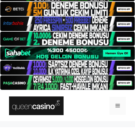
İçeriğe
atla
Menü