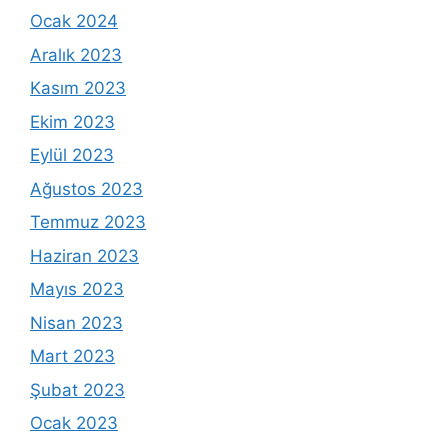
Ocak 2024
Aralık 2023
Kasım 2023
Ekim 2023
Eylül 2023
Ağustos 2023
Temmuz 2023
Haziran 2023
Mayıs 2023
Nisan 2023
Mart 2023
Şubat 2023
Ocak 2023