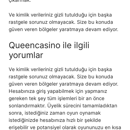
çıkarmak.
Ve kimlik verileriniz gizli tutulduğu için başka
rastgele sorunuz olmayacak. Size bu konuda
güven veren bölgeler yaratmaya devam ediyor.
Queencasino ile ilgili
yorumlar
Ve kimlik verileriniz gizli tutulduğu için başka
rastgele sorunuz olmayacak. Size bu konuda
güven veren bölgeler yaratmaya devam ediyor.
Hesabınıza giriş yapabilmek için yapmanız
gereken tek şey tüm işlemleri bir an önce
sonlandırmaktır. Üyelik sürecini tamamladıktan
sonra, istediğiniz zaman oyun oynamak
istediğinizde hesabınıza hızlı bir şekilde
erişebilir ve potansiyel olarak oyununuzu en kısa