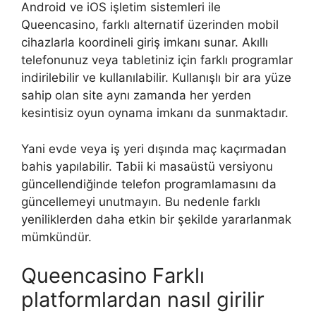
Android ve iOS işletim sistemleri ile
Queencasino, farklı alternatif üzerinden mobil
cihazlarla koordineli giriş imkanı sunar. Akıllı
telefonunuz veya tabletiniz için farklı programlar
indirilebilir ve kullanılabilir. Kullanışlı bir ara yüze
sahip olan site aynı zamanda her yerden
kesintisiz oyun oynama imkanı da sunmaktadır.
Yani evde veya iş yeri dışında maç kaçırmadan
bahis yapılabilir. Tabii ki masaüstü versiyonu
güncellendiğinde telefon programlamasını da
güncellemeyi unutmayın. Bu nedenle farklı
yeniliklerden daha etkin bir şekilde yararlanmak
mümkündür.
Queencasino Farklı
platformlardan nasıl girilir