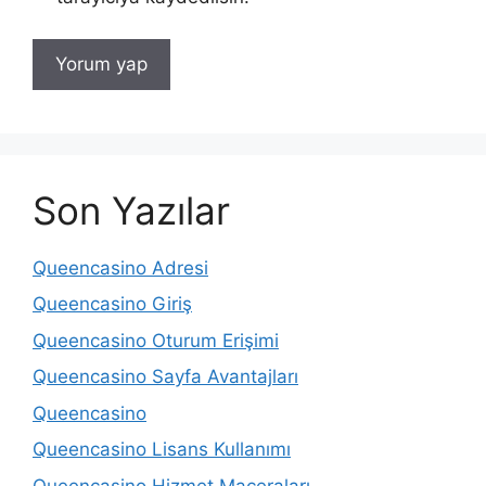
Son Yazılar
Queencasino Adresi
Queencasino Giriş
Queencasino Oturum Erişimi
Queencasino Sayfa Avantajları
Queencasino
Queencasino Lisans Kullanımı
Queencasino Hizmet Maceraları