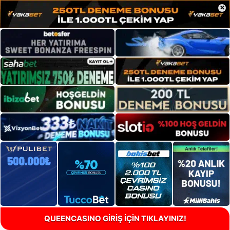
×
QUEENCASINO GİRİŞ İÇİN TIKLAYINIZ!