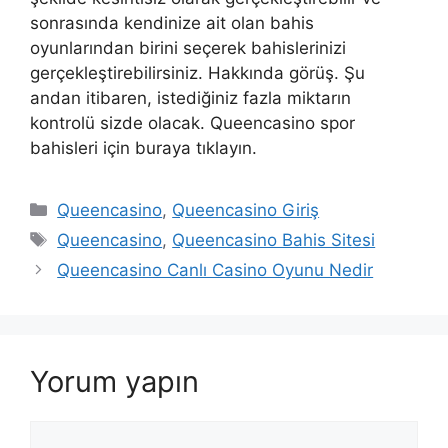
sonrasında kendinize ait olan bahis
oyunlarından birini seçerek bahislerinizi
gerçekleştirebilirsiniz. Hakkında görüş. Şu
andan itibaren, istediğiniz fazla miktarın
kontrolü sizde olacak. Queencasino spor
bahisleri için buraya tıklayın.
Kategoriler
Queencasino
,
Queencasino Giriş
Etiketler
Queencasino
,
Queencasino Bahis Sitesi
Yazı
Queencasino Canlı Casino Oyunu Nedir
dolaşımı
Yorum yapın
Yorum