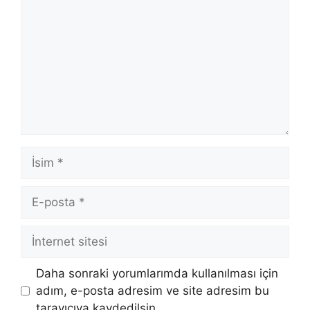
İsim
E-
posta
İnternet
sitesi
Daha sonraki yorumlarımda kullanılması için
adım, e-posta adresim ve site adresim bu
tarayıcıya kaydedilsin.