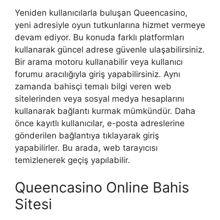
Yeniden kullanıcılarla buluşan Queencasino,
yeni adresiyle oyun tutkunlarına hizmet vermeye
devam ediyor. Bu konuda farklı platformları
kullanarak güncel adrese güvenle ulaşabilirsiniz.
Bir arama motoru kullanabilir veya kullanıcı
forumu aracılığıyla giriş yapabilirsiniz. Aynı
zamanda bahisçi temalı bilgi veren web
sitelerinden veya sosyal medya hesaplarını
kullanarak bağlantı kurmak mümkündür. Daha
önce kayıtlı kullanıcılar, e-posta adreslerine
gönderilen bağlantıya tıklayarak giriş
yapabilirler. Bu arada, web tarayıcısı
temizlenerek geçiş yapılabilir.
Queencasino Online Bahis
Sitesi