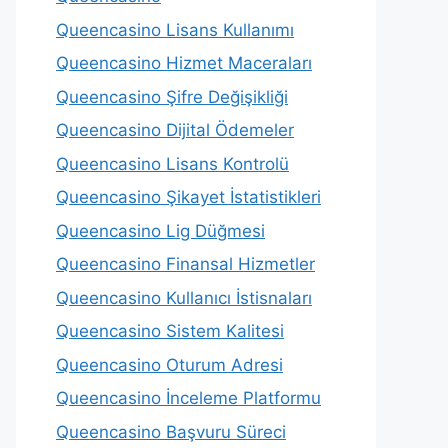
Queencasino Lisans Kullanımı
Queencasino Hizmet Maceraları
Queencasino Şifre Değişikliği
Queencasino Dijital Ödemeler
Queencasino Lisans Kontrolü
Queencasino Şikayet İstatistikleri
Queencasino Lig Düğmesi
Queencasino Finansal Hizmetler
Queencasino Kullanıcı İstisnaları
Queencasino Sistem Kalitesi
Queencasino Oturum Adresi
Queencasino İnceleme Platformu
Queencasino Başvuru Süreci