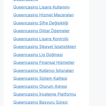
Queencasino Lisans Kullanımı
Queencasino Hizmet Maceraları
Queencasino Şifre Değişikliği
Queencasino Dijital Ödemeler
Queencasino Lisans Kontrolü
Queencasino Şikayet İstatistikleri
Queencasino Lig Düğmesi
Queencasino Finansal Hizmetler
Queencasino Kullanıcı İstisnaları
Queencasino Sistem Kalitesi
Queencasino Oturum Adresi
Queencasino İnceleme Platformu
Queencasino Başvuru Süreci