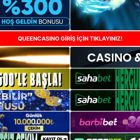
QUEENCASINO GİRİŞ İÇİN TIKLAYINIZ!