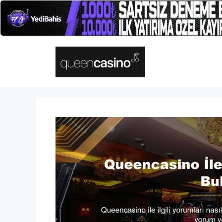
İçeriğe
atla