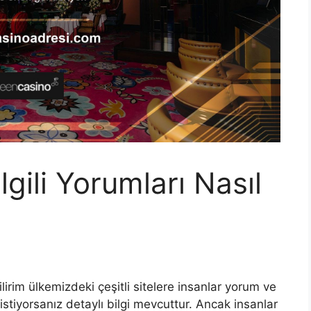
lgili Yorumları Nasıl
ilirim ülkemizdeki çeşitli sitelere insanlar yorum ve
stiyorsanız detaylı bilgi mevcuttur. Ancak insanlar