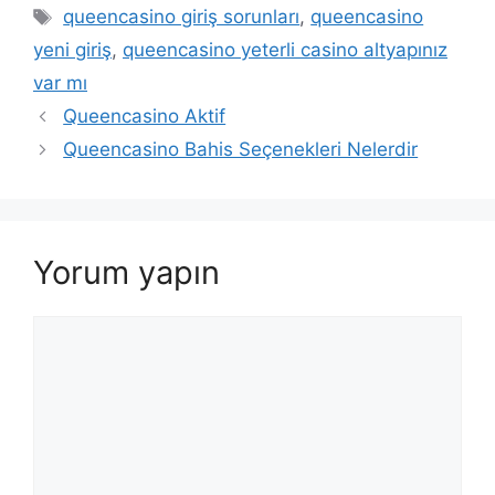
Etiketler
queencasino giriş sorunları
,
queencasino
yeni giriş
,
queencasino yeterli casino altyapınız
var mı
Yazı
Queencasino Aktif
dolaşımı
Queencasino Bahis Seçenekleri Nelerdir
Yorum yapın
Yorum