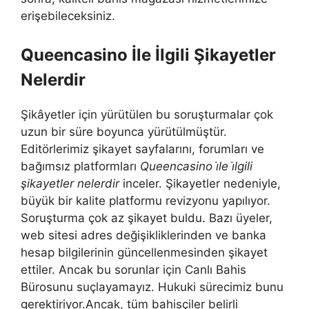
erişebileceksiniz.
Queencasino İle İlgili Şikayetler
Nelerdir
Şikâyetler için yürütülen bu soruşturmalar çok
uzun bir süre boyunca yürütülmüştür.
Editörlerimiz şikayet sayfalarını, forumları ve
bağımsız platformları
Queencasino i̇le i̇lgili
şikayetler nelerdir
inceler. Şikayetler nedeniyle,
büyük bir kalite platformu revizyonu yapılıyor.
Soruşturma çok az şikayet buldu. Bazı üyeler,
web sitesi adres değişikliklerinden ve banka
hesap bilgilerinin güncellenmesinden şikayet
ettiler. Ancak bu sorunlar için Canlı Bahis
Bürosunu suçlayamayız. Hukuki sürecimiz bunu
gerektiriyor.Ancak, tüm bahisçiler belirli