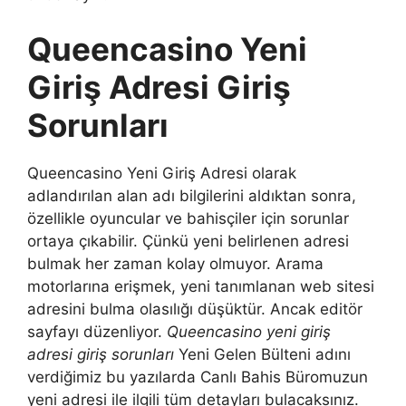
Queencasino Yeni
Giriş Adresi Giriş
Sorunları
Queencasino Yeni Giriş Adresi olarak
adlandırılan alan adı bilgilerini aldıktan sonra,
özellikle oyuncular ve bahisçiler için sorunlar
ortaya çıkabilir. Çünkü yeni belirlenen adresi
bulmak her zaman kolay olmuyor. Arama
motorlarına erişmek, yeni tanımlanan web sitesi
adresini bulma olasılığı düşüktür. Ancak editör
sayfayı düzenliyor.
Queencasino yeni giriş
adresi giriş sorunları
Yeni Gelen Bülteni adını
verdiğimiz bu yazılarda Canlı Bahis Büromuzun
yeni adresi ile ilgili tüm detayları bulacaksınız.