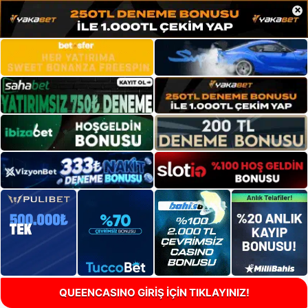
×
QUEENCASINO GİRİŞ İÇİN TIKLAYINIZ!