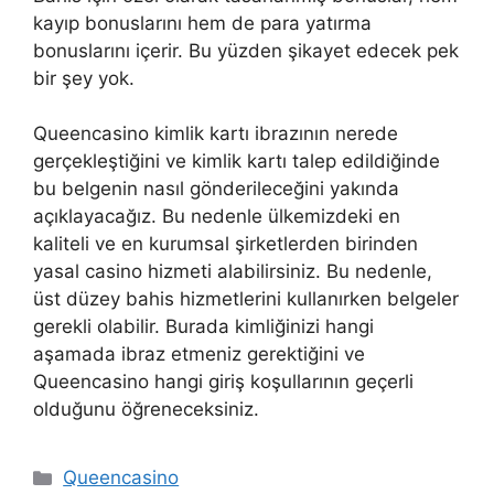
kayıp bonuslarını hem de para yatırma
bonuslarını içerir. Bu yüzden şikayet edecek pek
bir şey yok.
Queencasino kimlik kartı ibrazının nerede
gerçekleştiğini ve kimlik kartı talep edildiğinde
bu belgenin nasıl gönderileceğini yakında
açıklayacağız. Bu nedenle ülkemizdeki en
kaliteli ve en kurumsal şirketlerden birinden
yasal casino hizmeti alabilirsiniz. Bu nedenle,
üst düzey bahis hizmetlerini kullanırken belgeler
gerekli olabilir. Burada kimliğinizi hangi
aşamada ibraz etmeniz gerektiğini ve
Queencasino hangi giriş koşullarının geçerli
olduğunu öğreneceksiniz.
Kategoriler
Queencasino