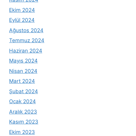
Ekim 2024
Eylül 2024
Ağustos 2024
Temmuz 2024
Haziran 2024
Mayıs 2024
Nisan 2024
Mart 2024
Şubat 2024
Ocak 2024
Aralık 2023
Kasım 2023
Ekim 2023