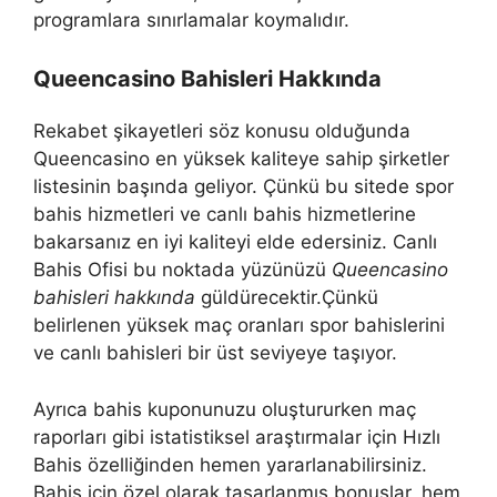
programlara sınırlamalar koymalıdır.
Queencasino Bahisleri Hakkında
Rekabet şikayetleri söz konusu olduğunda
Queencasino en yüksek kaliteye sahip şirketler
listesinin başında geliyor. Çünkü bu sitede spor
bahis hizmetleri ve canlı bahis hizmetlerine
bakarsanız en iyi kaliteyi elde edersiniz. Canlı
Bahis Ofisi bu noktada yüzünüzü
Queencasino
bahisleri hakkında
güldürecektir.Çünkü
belirlenen yüksek maç oranları spor bahislerini
ve canlı bahisleri bir üst seviyeye taşıyor.
Ayrıca bahis kuponunuzu oluştururken maç
raporları gibi istatistiksel araştırmalar için Hızlı
Bahis özelliğinden hemen yararlanabilirsiniz.
Bahis için özel olarak tasarlanmış bonuslar, hem