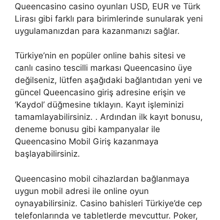
Queencasino casino oyunları USD, EUR ve Türk
Lirası gibi farklı para birimlerinde sunularak yeni
uygulamanızdan para kazanmanızı sağlar.
Türkiye’nin en popüler online bahis sitesi ve
canlı casino tescilli markası Queencasino üye
değilseniz, lütfen aşağıdaki bağlantıdan yeni ve
güncel Queencasino giriş adresine erişin ve
‘Kaydol’ düğmesine tıklayın. Kayıt işleminizi
tamamlayabilirsiniz. . Ardından ilk kayıt bonusu,
deneme bonusu gibi kampanyalar ile
Queencasino Mobil Giriş kazanmaya
başlayabilirsiniz.
Queencasino mobil cihazlardan bağlanmaya
uygun mobil adresi ile online oyun
oynayabilirsiniz. Casino bahisleri Türkiye’de cep
telefonlarında ve tabletlerde mevcuttur. Poker,