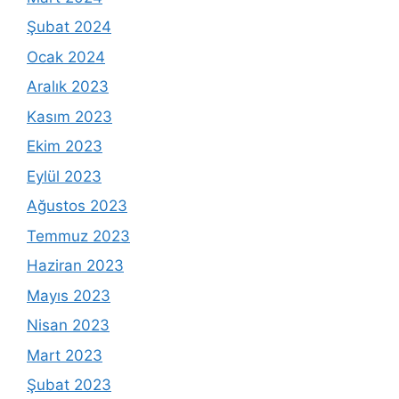
Şubat 2024
Ocak 2024
Aralık 2023
Kasım 2023
Ekim 2023
Eylül 2023
Ağustos 2023
Temmuz 2023
Haziran 2023
Mayıs 2023
Nisan 2023
Mart 2023
Şubat 2023