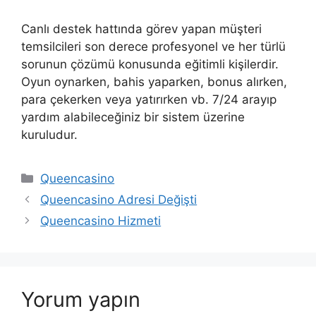
Canlı destek hattında görev yapan müşteri
temsilcileri son derece profesyonel ve her türlü
sorunun çözümü konusunda eğitimli kişilerdir.
Oyun oynarken, bahis yaparken, bonus alırken,
para çekerken veya yatırırken vb. 7/24 arayıp
yardım alabileceğiniz bir sistem üzerine
kuruludur.
Kategoriler
Queencasino
Yazı
Queencasino Adresi Değişti
dolaşımı
Queencasino Hizmeti
Yorum yapın