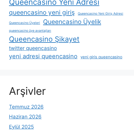
Queencasino Yeni Adresi
queencasino yeni giriş
Queencasino Yeni Giriş Adresi
Queencasino Üyelik
Queencasino Üyeleri
queencasino üye avantajları
Queencasino Şikayet
twitter queencasino
yeni adresi queencasino
yeni giris queencasino
Arşivler
Temmuz 2026
Haziran 2026
Eylül 2025