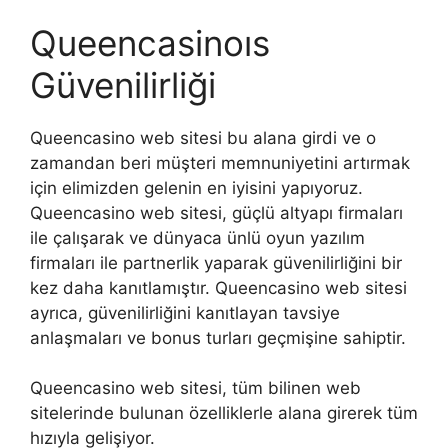
Queencasinoıs
Güvenilirliği
Queencasino web sitesi bu alana girdi ve o
zamandan beri müşteri memnuniyetini artırmak
için elimizden gelenin en iyisini yapıyoruz.
Queencasino web sitesi, güçlü altyapı firmaları
ile çalışarak ve dünyaca ünlü oyun yazılım
firmaları ile partnerlik yaparak güvenilirliğini bir
kez daha kanıtlamıştır. Queencasino web sitesi
ayrıca, güvenilirliğini kanıtlayan tavsiye
anlaşmaları ve bonus turları geçmişine sahiptir.
Queencasino web sitesi, tüm bilinen web
sitelerinde bulunan özelliklerle alana girerek tüm
hızıyla gelişiyor.