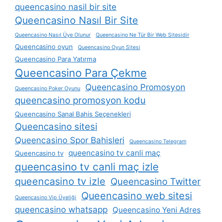
queencasino nasil bir site
Queencasino Nasıl Bir Site
Queencasino Nasıl Üye Olunur
Queencasino Ne Tür Bir Web Sitesidir
Queencasino oyun
Queencasino Oyun Sitesi
Queencasino Para Yatırma
Queencasino Para Çekme
Queencasino Promosyon
Queencasino Poker Oyunu
queencasino promosyon kodu
Queencasino Sanal Bahis Seçenekleri
Queencasino sitesi
Queencasino Spor Bahisleri
Queencasino Telegram
queencasino tv canli maç
Queencasino tv
queencasino tv canli maç izle
queencasino tv izle
Queencasino Twitter
Queencasino web sitesi
Queencasino Vip Üyeliği
queencasino whatsapp
Queencasino Yeni Adres