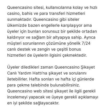
Queencasino sitesi, kullanıcılarına kolay ve hızlı
casino, bahis ve para transferi hizmetleri
sunmaktadır. Queencasino gibi siteler
ülkemizde bazen engellerle karşılaşıyor ama
üyeler için bunları sorunsuz bir şekilde ortadan
kaldırıyor ve sağlam bir altyapıya sahip. Ayrıca
müşteri sorunlarının çözümüne yönelik 7/24
canlı destek ve zengin ve çeşitli bonus
hizmetleri de üyelerin ilgisini çekmektedir.
Üyeler diledikleri zaman Queencasino Şikayet
Canlı Yardım Hattı’na şikayet ve sorularını
iletebilirler. Hafta sonları ve hafta içi günlerde
para çekme talebinde bulunabilirsiniz.
Queencasino web sitesi şikayet ile ilgili gerekli
incelemeyi yapacak ve üyeye gerekli açıklamayı
en iyi şekilde sağlayacaktır.