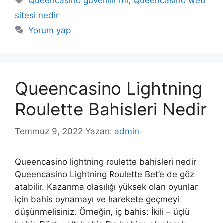
Queencasino güvenilir mi
,
Queencasino web
sitesi nedir
Yorum yap
Queencasino Lightning
Roulette Bahisleri Nedir
Temmuz 9, 2022
Yazarı:
admin
Queencasino lightning roulette bahisleri nedir
Queencasino Lightning Roulette Bet’e de göz
atabilir. Kazanma olasılığı yüksek olan oyunlar
için bahis oynamayı ve harekete geçmeyi
düşünmelisiniz. Örneğin, iç bahis: İkili – üçlü