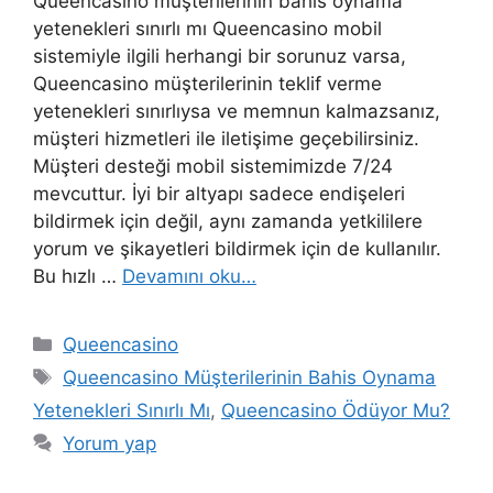
Queencasino müşterilerinin bahis oynama
yetenekleri sınırlı mı Queencasino mobil
sistemiyle ilgili herhangi bir sorunuz varsa,
Queencasino müşterilerinin teklif verme
yetenekleri sınırlıysa ve memnun kalmazsanız,
müşteri hizmetleri ile iletişime geçebilirsiniz.
Müşteri desteği mobil sistemimizde 7/24
mevcuttur. İyi bir altyapı sadece endişeleri
bildirmek için değil, aynı zamanda yetkililere
yorum ve şikayetleri bildirmek için de kullanılır.
Bu hızlı …
Devamını oku…
Kategoriler
Queencasino
Etiketler
Queencasino Müşterilerinin Bahis Oynama
Yetenekleri Sınırlı Mı
,
Queencasino Ödüyor Mu?
Yorum yap