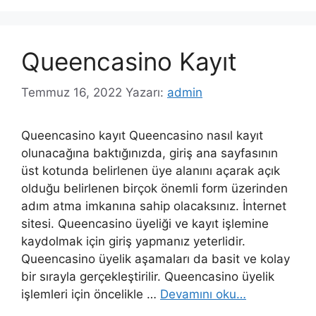
Queencasino Kayıt
Temmuz 16, 2022
Yazarı:
admin
Queencasino kayıt Queencasino nasıl kayıt
olunacağına baktığınızda, giriş ana sayfasının
üst kotunda belirlenen üye alanını açarak açık
olduğu belirlenen birçok önemli form üzerinden
adım atma imkanına sahip olacaksınız. İnternet
sitesi. Queencasino üyeliği ve kayıt işlemine
kaydolmak için giriş yapmanız yeterlidir.
Queencasino üyelik aşamaları da basit ve kolay
bir sırayla gerçekleştirilir. Queencasino üyelik
işlemleri için öncelikle …
Devamını oku…