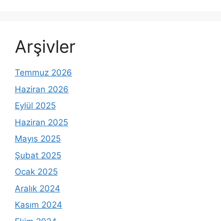
Arşivler
Temmuz 2026
Haziran 2026
Eylül 2025
Haziran 2025
Mayıs 2025
Şubat 2025
Ocak 2025
Aralık 2024
Kasım 2024