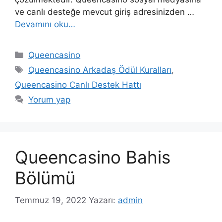
ve canlı desteğe mevcut giriş adresinizden …
Devamını oku…
Kategoriler
Queencasino
Etiketler
Queencasino Arkadaş Ödül Kuralları
,
Queencasino Canlı Destek Hattı
Yorum yap
Queencasino Bahis
Bölümü
Temmuz 19, 2022
Yazarı:
admin