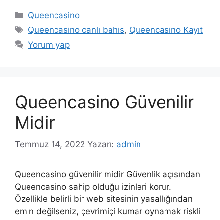
Kategoriler
Queencasino
Etiketler
Queencasino canlı bahis
,
Queencasino Kayıt
Yorum yap
Queencasino Güvenilir
Midir
Temmuz 14, 2022
Yazarı:
admin
Queencasino güvenilir midir Güvenlik açısından
Queencasino sahip olduğu izinleri korur.
Özellikle belirli bir web sitesinin yasallığından
emin değilseniz, çevrimiçi kumar oynamak riskli