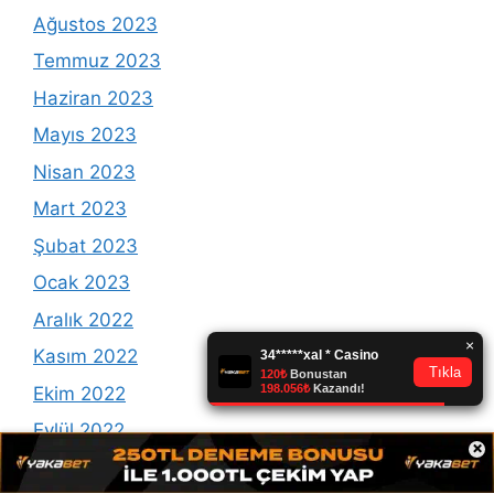
Ağustos 2023
Temmuz 2023
Haziran 2023
Mayıs 2023
Nisan 2023
Mart 2023
Şubat 2023
Ocak 2023
Aralık 2022
Kasım 2022
Ekim 2022
Eylül 2022
×
Ağustos 2022