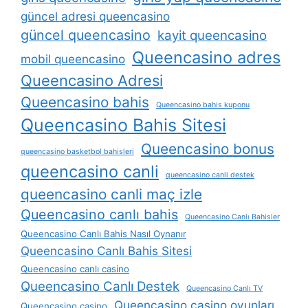
güncel adresi queencasino
güncel queencasino
kayit queencasino
Queencasino adres
mobil queencasino
Queencasino Adresi
Queencasino bahis
Queencasino bahis kuponu
Queencasino Bahis Sitesi
Queencasino bonus
queencasino basketbol bahisleri
queencasino canli
queencasino canli destek
queencasino canli maç izle
Queencasino canlı bahis
Queencasino Canlı Bahisler
Queencasino Canlı Bahis Nasıl Oynanır
Queencasino Canlı Bahis Sitesi
Queencasino canlı casino
Queencasino Canlı Destek
Queencasino Canlı TV
Queencasino casino oyunları
Queencasino casino