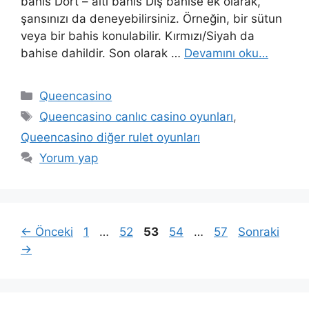
bahis Dört – altı bahis Dış bahise ek olarak,
şansınızı da deneyebilirsiniz. Örneğin, bir sütun
veya bir bahis konulabilir. Kırmızı/Siyah da
bahise dahildir. Son olarak …
Devamını oku…
Kategoriler
Queencasino
Etiketler
Queencasino canlıc casino oyunları
,
Queencasino diğer rulet oyunları
Yorum yap
Yazı
Sayfa
Sayfa
Sayfa
Sayfa
Sayfa
←
Önceki
1
…
52
53
54
…
57
Sonraki
dolaşımı
→