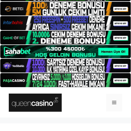
İçeriğe
atla
Menü