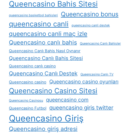
Queencasino Bahis Sitesi
Queencasino bonus
queencasino basketbol bahisleri
queencasino canli
queencasino canli destek
queencasino canli maç izle
Queencasino canlı bahis
Queencasino Canlı Bahisler
Queencasino Canlı Bahis Nasıl Oynanır
Queencasino Canlı Bahis Sitesi
Queencasino canlı casino
Queencasino Canlı Destek
Queencasino Canlı TV
Queencasino casino oyunları
Queencasino casino
Queencasino Casino Sitesi
queencasino com
Queencasino Casinosu
queencasino giris twitter
Queencasino Futbol
Queencasino Giriş
Queencasino giriş adresi