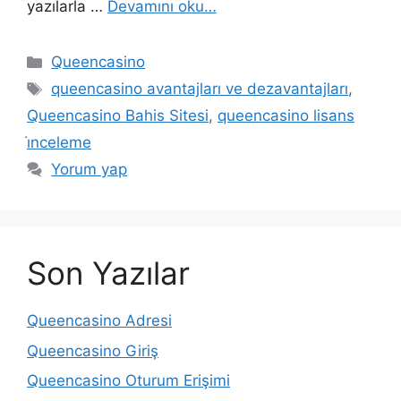
yazılarla …
Devamını oku…
Kategoriler
Queencasino
Etiketler
queencasino avantajları ve dezavantajları
,
Queencasino Bahis Sitesi
,
queencasino lisans
i̇nceleme
Yorum yap
Son Yazılar
Queencasino Adresi
Queencasino Giriş
Queencasino Oturum Erişimi