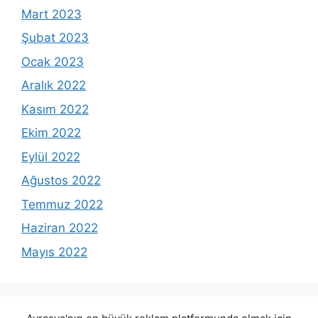
Mart 2023
Şubat 2023
Ocak 2023
Aralık 2022
Kasım 2022
Ekim 2022
Eylül 2022
Ağustos 2022
Temmuz 2022
Haziran 2022
Mayıs 2022