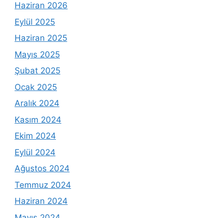
Haziran 2026
Eylül 2025
Haziran 2025
Mayıs 2025
Şubat 2025
Ocak 2025
Aralık 2024
Kasım 2024
Ekim 2024
Eylül 2024
Ağustos 2024
Temmuz 2024
Haziran 2024
Mayıs 2024