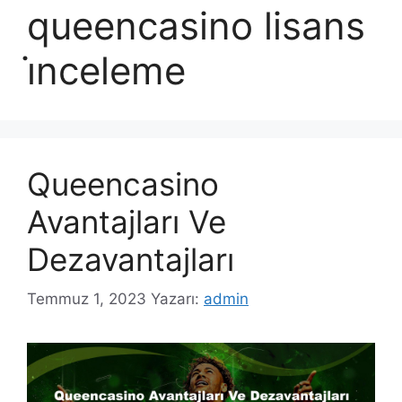
queencasino lisans
i̇nceleme
Queencasino
Avantajları Ve
Dezavantajları
Temmuz 1, 2023
Yazarı:
admin