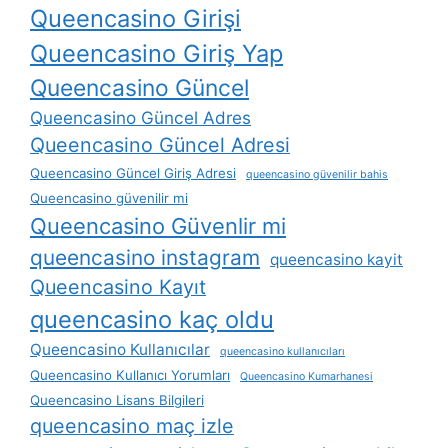
Queencasino Girişi
Queencasino Giriş Yap
Queencasino Güncel
Queencasino Güncel Adres
Queencasino Güncel Adresi
Queencasino Güncel Giriş Adresi
queencasino güvenilir bahis
Queencasino güvenilir mi
Queencasino Güvenlir mi
queencasino instagram
queencasino kayit
Queencasino Kayıt
queencasino kaç oldu
Queencasino Kullanıcılar
queencasino kullanıcıları
Queencasino Kullanıcı Yorumları
Queencasino Kumarhanesi
Queencasino Lisans Bilgileri
queencasino maç izle