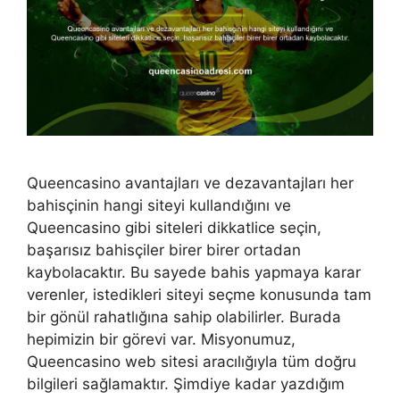
Queencasino avantajları ve dezavantajları her
bahisçinin hangi siteyi kullandığını ve
Queencasino gibi siteleri dikkatlice seçin,
başarısız bahisçiler birer birer ortadan
kaybolacaktır. Bu sayede bahis yapmaya karar
verenler, istedikleri siteyi seçme konusunda tam
bir gönül rahatlığına sahip olabilirler. Burada
hepimizin bir görevi var. Misyonumuz,
Queencasino web sitesi aracılığıyla tüm doğru
bilgileri sağlamaktır. Şimdiye kadar yazdığım