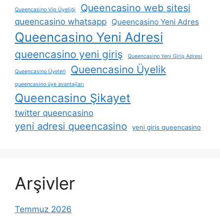
Queencasino web sitesi
Queencasino Vip Üyeliği
queencasino whatsapp
Queencasino Yeni Adres
Queencasino Yeni Adresi
queencasino yeni giriş
Queencasino Yeni Giriş Adresi
Queencasino Üyelik
Queencasino Üyeleri
queencasino üye avantajları
Queencasino Şikayet
twitter queencasino
yeni adresi queencasino
yeni giris queencasino
Arşivler
Temmuz 2026