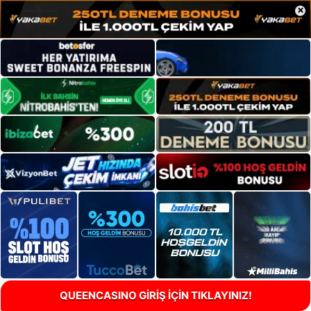
×
QUEENCASINO GİRİŞ İÇİN TIKLAYINIZ!