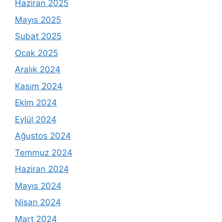
Haziran 2025
Mayıs 2025
Şubat 2025
Ocak 2025
Aralık 2024
Kasım 2024
Ekim 2024
Eylül 2024
Ağustos 2024
Temmuz 2024
Haziran 2024
Mayıs 2024
Nisan 2024
Mart 2024