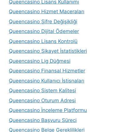
Queencasino Lisans Kullanımı
Queencasino Hizmet Maceraları
Queencasino Şifre Değişikliği
Queencasino Dijital Ödemeler
Queencasino Lisans Kontrolü
Queencasino Şikayet İstatistikleri
Queencasino Lig Düğmesi
Queencasino Finansal Hizmetler
Queencasino Kullanıcı İstisnaları
Queencasino Sistem Kalitesi
Queencasino Oturum Adresi
Queencasino İnceleme Platformu
Queencasino Başvuru Süreci
Queencasino Belge Gereklilikleri