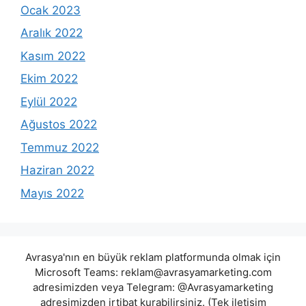
Ocak 2023
Aralık 2022
Kasım 2022
Ekim 2022
Eylül 2022
Ağustos 2022
Temmuz 2022
Haziran 2022
Mayıs 2022
Avrasya'nın en büyük reklam platformunda olmak için
Microsoft Teams:
reklam@avrasyamarketing.com
adresimizden veya Telegram: @Avrasyamarketing
adresimizden irtibat kurabilirsiniz. (Tek iletişim