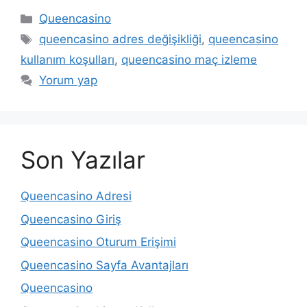
Kategoriler
Queencasino
Etiketler
queencasino adres değişikliği
,
queencasino
kullanım koşulları
,
queencasino maç izleme
Yorum yap
Son Yazılar
Queencasino Adresi
Queencasino Giriş
Queencasino Oturum Erişimi
Queencasino Sayfa Avantajları
Queencasino