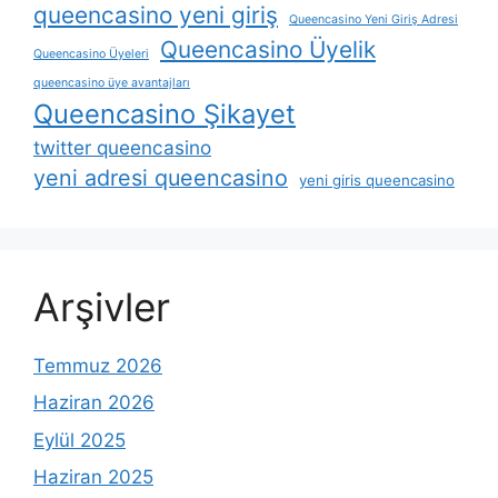
queencasino yeni giriş
Queencasino Yeni Giriş Adresi
Queencasino Üyelik
Queencasino Üyeleri
queencasino üye avantajları
Queencasino Şikayet
twitter queencasino
yeni adresi queencasino
yeni giris queencasino
Arşivler
Temmuz 2026
Haziran 2026
Eylül 2025
Haziran 2025