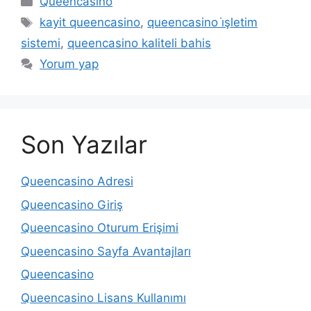
Queencasino
Etiketler
kayit queencasino
,
queencasino i̇şletim
sistemi
,
queencasino kaliteli bahis
Yorum yap
Son Yazılar
Queencasino Adresi
Queencasino Giriş
Queencasino Oturum Erişimi
Queencasino Sayfa Avantajları
Queencasino
Queencasino Lisans Kullanımı