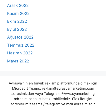
Aralık 2022
Kasım 2022
Ekim 2022
Eylül 2022
Ağustos 2022
Temmuz 2022
Haziran 2022
Mayıs 2022
Avrasya'nın en büyük reklam platformunda olmak için
Microsoft Teams:
reklam@avrasyamarketing.com
adresimizden veya Telegram: @Avrasyamarketing
adresimizden irtibat kurabilirsiniz. (Tek iletişim
adreslerimiz teams / telegram ve mail adresimizdir.