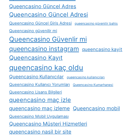
Queencasino Güncel Adres
Queencasino Güncel Adresi
Queencasino Güncel Giriş Adresi
queencasino güvenilir bahis
Queencasino güvenilir mi
Queencasino Güvenlir mi
queencasino instagram
queencasino kayit
Queencasino Kayıt
queencasino kaç oldu
Queencasino Kullanıcılar
queencasino kullanıcıları
Queencasino Kullanıcı Yorumları
Queencasino Kumarhanesi
Queencasino Lisans Bilgileri
queencasino maç izle
queencasino maç izleme
Queencasino mobil
Queencasino Mobil Uygulaması
Queencasino Müşteri Hizmetleri
queencasino nasil bir site