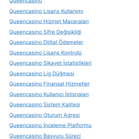
Queencasino
Queencasino Lisans Kullanımı
Queencasino Hizmet Maceraları
Queencasino Şifre Değişikliği
Queencasino Dijital Ödemeler
Queencasino Lisans Kontrolü
Queencasino Şikayet İstatistikleri
Queencasino Lig Düğmesi
Queencasino Finansal Hizmetler
Queencasino Kullanıcı İstisnaları
Queencasino Sistem Kalitesi
Queencasino Oturum Adresi
Queencasino İnceleme Platformu
Queencasino Başvuru Süreci