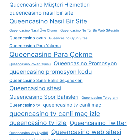
Queencasino Müşteri Hizmetleri
queencasino nasil bir site
Queencasino Nasıl Bir Site
Queencasino Nasıl Üye Olunur
Queencasino Ne Tür Bir Web Sitesidir
Queencasino oyun
Queencasino Oyun Sitesi
Queencasino Para Yatırma
Queencasino Para Çekme
Queencasino Promosyon
Queencasino Poker Oyunu
queencasino promosyon kodu
Queencasino Sanal Bahis Seçenekleri
Queencasino sitesi
Queencasino Spor Bahisleri
Queencasino Telegram
queencasino tv canli maç
Queencasino tv
queencasino tv canli maç izle
queencasino tv izle
Queencasino Twitter
Queencasino web sitesi
Queencasino Vip Üyeliği