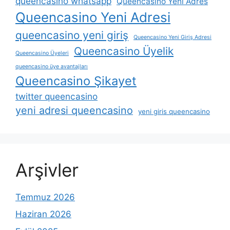
queencasino whatsapp
Queencasino Yeni Adres
Queencasino Yeni Adresi
queencasino yeni giriş
Queencasino Yeni Giriş Adresi
Queencasino Üyelik
Queencasino Üyeleri
queencasino üye avantajları
Queencasino Şikayet
twitter queencasino
yeni adresi queencasino
yeni giris queencasino
Arşivler
Temmuz 2026
Haziran 2026