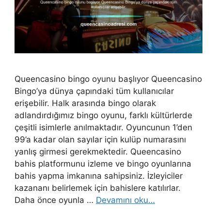
Queencasino bingo oyunu başlıyor Queencasino
Bingo’ya dünya çapındaki tüm kullanıcılar
erişebilir. Halk arasında bingo olarak
adlandırdığımız bingo oyunu, farklı kültürlerde
çeşitli isimlerle anılmaktadır. Oyuncunun 1’den
99’a kadar olan sayılar için kulüp numarasını
yanlış girmesi gerekmektedir. Queencasino
bahis platformunu izleme ve bingo oyunlarına
bahis yapma imkanına sahipsiniz. İzleyiciler
kazananı belirlemek için bahislere katılırlar.
Daha önce oyunla …
Devamını oku…