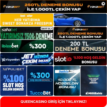
×
QUEENCASINO GİRİŞ İÇİN TIKLAYINIZ!