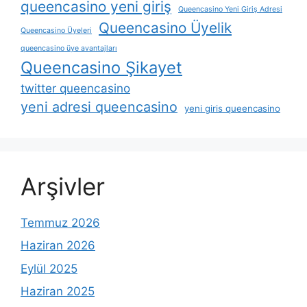
queencasino yeni giriş
Queencasino Yeni Giriş Adresi
Queencasino Üyelik
Queencasino Üyeleri
queencasino üye avantajları
Queencasino Şikayet
twitter queencasino
yeni adresi queencasino
yeni giris queencasino
Arşivler
Temmuz 2026
Haziran 2026
Eylül 2025
Haziran 2025