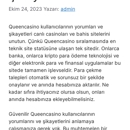
Ekim 24, 2023
Yazarı:
admin
Queencasino kullanıcılarının yorumları ve
şikayetleri canlı casinoları ve bahis sitelerini
unutun. Çünkü Queencasino sıralamasında en
teknik site statüsüne ulaşan tek sitedir. Onlarca
banka, onlarca kripto para ödeme teknolojisi ve
diğer elektronik para ve finansal uygulamalar bu
sitede tamamen işlevseldir. Para çekme
talepleri otomatik ve sorunsuz bir şekilde
onaylanır ve anında hesabınıza aktarılır. Ne
kadar sıfıra ihtiyacınız olursa olsun, onları
anında hesabınıza ekleyebilmelisiniz.
Güvenilir Queencasino kullanıcılarının
yorumlarını ve şikayetlerini anlamaya
çalışmanıza gerek yok. Bu muhtemelen bir