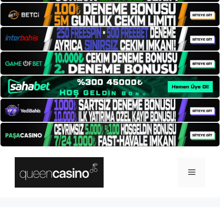
İçeriğe
atla
Menü