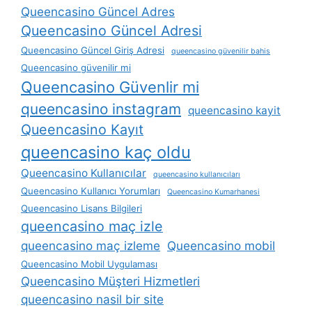
Queencasino Güncel Adres
Queencasino Güncel Adresi
Queencasino Güncel Giriş Adresi
queencasino güvenilir bahis
Queencasino güvenilir mi
Queencasino Güvenlir mi
queencasino instagram
queencasino kayit
Queencasino Kayıt
queencasino kaç oldu
Queencasino Kullanıcılar
queencasino kullanıcıları
Queencasino Kullanıcı Yorumları
Queencasino Kumarhanesi
Queencasino Lisans Bilgileri
queencasino maç izle
queencasino maç izleme
Queencasino mobil
Queencasino Mobil Uygulaması
Queencasino Müşteri Hizmetleri
queencasino nasil bir site