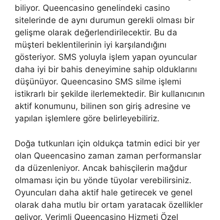
biliyor. Queencasino genelindeki casino
sitelerinde de aynı durumun gerekli olması bir
gelişme olarak değerlendirilecektir. Bu da
müşteri beklentilerinin iyi karşılandığını
gösteriyor. SMS yoluyla işlem yapan oyuncular
daha iyi bir bahis deneyimine sahip olduklarını
düşünüyor. Queencasino SMS silme işlemi
istikrarlı bir şekilde ilerlemektedir. Bir kullanıcının
aktif konumunu, bilinen son giriş adresine ve
yapılan işlemlere göre belirleyebiliriz.
Doğa tutkunları için oldukça tatmin edici bir yer
olan Queencasino zaman zaman performanslar
da düzenleniyor. Ancak bahisçilerin mağdur
olmaması için bu yönde tüyolar verebilirsiniz.
Oyuncuları daha aktif hale getirecek ve genel
olarak daha mutlu bir ortam yaratacak özellikler
geliyor. Verimli Queencasino Hizmeti Özel